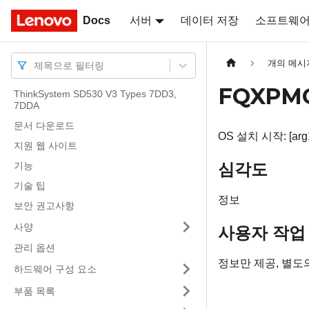
Docs
Docs
서버
데이터 저장
소프트웨
개의 메시
제목으로 필터링
FQXPMO
ThinkSystem SD530 V3 Types 7DD3,
7DDA
문서 다운로드
OS 설치 시작: [arg1
지원 웹 사이트
심각도
기능
기술 팁
정보
보안 권고사항
사양
사용자 작업
관리 옵션
정보만 제공, 별도
하드웨어 구성 요소
부품 목록