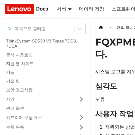
Docs
Docs
서버
데이터 저장
소프트웨
개의 메시
제목으로 필터링
FQXPM
ThinkSystem SD530 V3 Types 7DD3,
7DDA
다.
문서 다운로드
지원 웹 사이트
시스템 로그를 지
기능
기술 팁
심각도
보안 권고사항
사양
오류
관리 옵션
사용자 작업
하드웨어 구성 요소
지원되는 방법
부품 목록