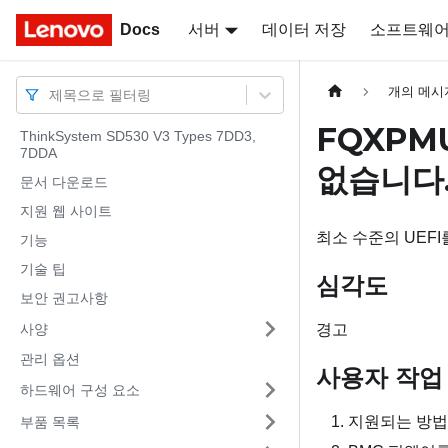
Docs
Docs
서버
데이터 저장
소프트웨
개의 메시
제목으로 필터링
FQXPM
ThinkSystem SD530 V3 Types 7DD3,
7DDA
없습니다
문서 다운로드
지원 웹 사이트
최소 수준의 UEFI
기능
기술 팁
심각도
보안 권고사항
사양
경고
관리 옵션
사용자 작업
하드웨어 구성 요소
지원되는 방법
부품 목록