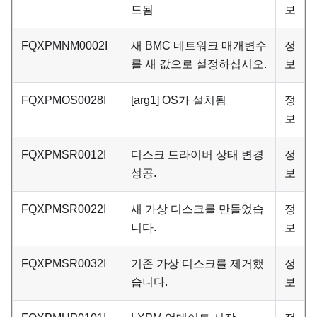
드됨
보
FQXPMNM0002I
새 BMC 네트워크 매개변수
정
를 새 값으로 설정하십시오.
보
FQXPMOS0028I
[arg1] OS가 설치됨
정
보
FQXPMSR0012I
디스크 드라이버 상태 변경
정
성공.
보
FQXPMSR0022I
새 가상 디스크를 만들었습
정
니다.
보
FQXPMSR0032I
기존 가상 디스크를 제거했
정
습니다.
보