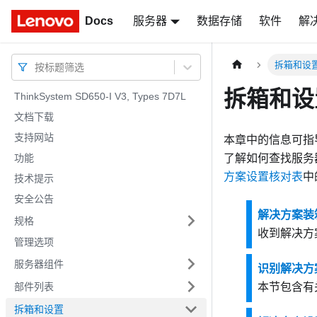
Docs
Docs
服务器
数据存储
软件
解
拆箱和设
按标题筛选
拆箱和设
ThinkSystem SD650-I V3, Types 7D7L
文档下载
支持网站
本章中的信息可指
功能
了解如何查找服务器的序
方案设置核对表
中
技术提示
安全公告
解决方案装
规格
收到解决方
管理选项
服务器组件
识别解决方案和访
部件列表
本节包含有关如
拆箱和设置