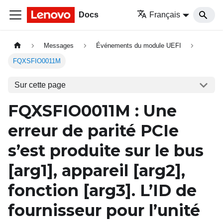
Docs
Français
Messages
Événements du module UEFI
FQXSFIO0011M
Sur cette page
FQXSFIO0011M
: Une
erreur de parité PCIe
s’est produite sur le bus
[arg1]
, appareil
[arg2]
,
fonction
[arg3]
. L’ID de
fournisseur pour l’unité