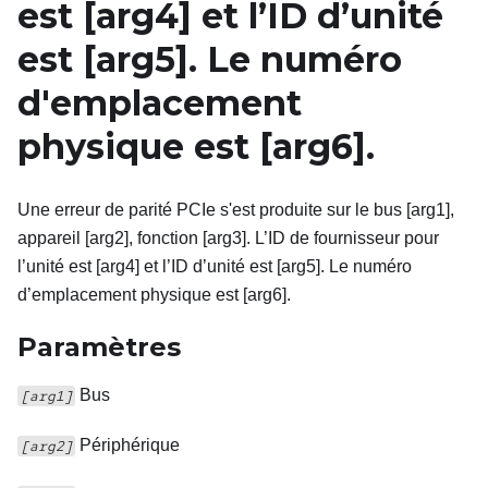
est
[arg4]
et l’ID d’unité
est
[arg5]
. Le numéro
d'emplacement
physique est
[arg6]
.
Une erreur de parité PCIe s'est produite sur le bus [arg1],
appareil [arg2], fonction [arg3]. L’ID de fournisseur pour
l’unité est [arg4] et l’ID d’unité est [arg5]. Le numéro
d’emplacement physique est [arg6].
Paramètres
Bus
[arg1]
Périphérique
[arg2]