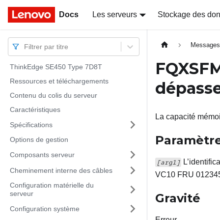
Docs
Docs
Les serveurs
Stockage des do
Message
Filtrer par titre
FQXSF
ThinkEdge SE450 Type 7D8T
Ressources et téléchargements
dépasse 
Contenu du colis du serveur
Caractéristiques
La capacité mémoir
Spécifications
Paramètr
Options de gestion
Composants serveur
L’identifi
[arg1]
Cheminement interne des câbles
VC10 FRU 01234
Configuration matérielle du
serveur
Gravité
Configuration système
Erreur