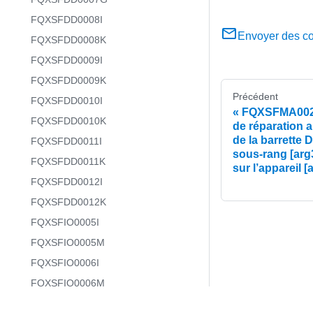
FQXSFDD0008I
Envoyer des c
FQXSFDD0008K
FQXSFDD0009I
FQXSFDD0009K
Précédent
FQXSFDD0010I
FQXSFMA0027M
FQXSFDD0010K
de réparation
de la barrette 
FQXSFDD0011I
sous-rang [arg3
FQXSFDD0011K
sur l’appareil [
FQXSFDD0012I
FQXSFDD0012K
FQXSFIO0005I
FQXSFIO0005M
FQXSFIO0006I
FQXSFIO0006M
FQXSFIO0007M