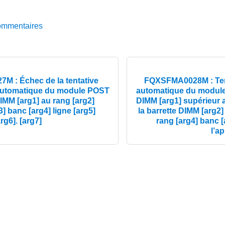
ommentaires
 : Échec de la tentative
FQXSFMA0028M : Tent
 automatique du module POST
automatique du module
DIMM [arg1] au rang [arg2]
DIMM [arg1] supérieur 
] banc [arg4] ligne [arg5]
la barrette DIMM [arg2]
arg6]. [arg7]
rang [arg4] banc [
l’ap