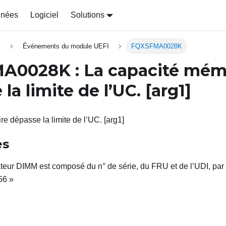
nnées
Logiciel
Solutions
s
Événements du module UEFI
FQXSFMA0028K
MA0028K
: La capacité mém
la limite de l’UC.
[arg1]
e dépasse la limite de l’UC. [arg1]
es
cateur DIMM est composé du n° de série, du FRU et de l’UDI, p
56 »