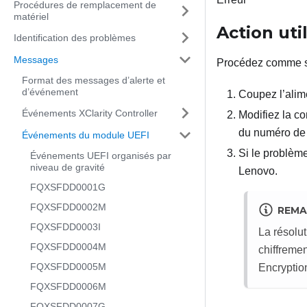
Procédures de remplacement de
matériel
Action uti
Identification des problèmes
Messages
Procédez comme s
Format des messages d’alerte et
d’événement
Coupez l’alime
Événements XClarity Controller
Modifiez la co
du numéro de 
Événements du module UEFI
Si le problème
Événements UEFI organisés par
niveau de gravité
Lenovo.
FQXSFDD0001G
FQXSFDD0002M
REMA
FQXSFDD0003I
La résolut
FQXSFDD0004M
chiffreme
FQXSFDD0005M
Encryptio
FQXSFDD0006M
FQXSFDD0007G