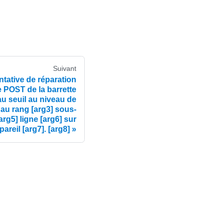
Suivant
ative de réparation
 POST de la barrette
au seuil au niveau de
 au rang [arg3] sous-
arg5] ligne [arg6] sur
pareil [arg7]. [arg8]