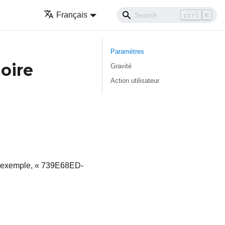
Français
ctrl
K
Paramètres
oire
Gravité
Action utilisateur
ar exemple, « 739E68ED-