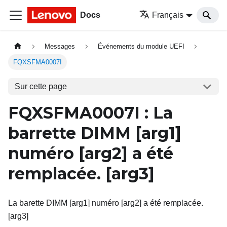
Docs
Français
Messages
Événements du module UEFI
FQXSFMA0007I
Sur cette page
FQXSFMA0007I
: La
barrette DIMM
[arg1]
numéro
[arg2]
a été
remplacée.
[arg3]
La barette DIMM [arg1] numéro [arg2] a été remplacée.
[arg3]