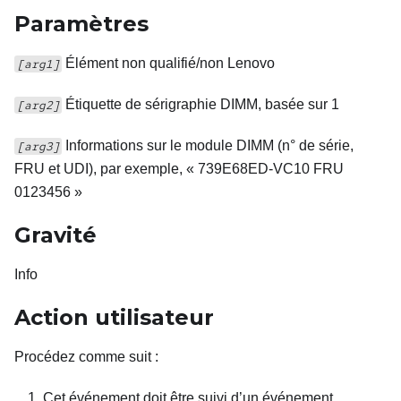
Paramètres
Élément non qualifié/non Lenovo
[arg1]
Étiquette de sérigraphie DIMM, basée sur 1
[arg2]
Informations sur le module DIMM (n° de série,
[arg3]
FRU et UDI), par exemple, « 739E68ED-VC10 FRU
0123456 »
Gravité
Info
Action utilisateur
Procédez comme suit
:
Cet événement doit être suivi d’un événement