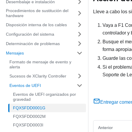
Desembalaje e instalación
Procedimientos de sustitución del
Lleve a cabo los s
hardware
Disposición interna de los cables
Vaya a F1 Con
controlador y
Configuración del sistema
Busque el men
Determinación de problemas
forma apropia
Mensajes
Guarde las con
Formato de mensaje de evento y
alerta
Si el problema
Soporte de L
Sucesos de XClarity Controller
Eventos de UEFI
Eventos de UEFI organizados por
gravedad
Entregar comen
FQXSFDD0001G
FQXSFDD0002M
FQXSFDD0003I
Anterior