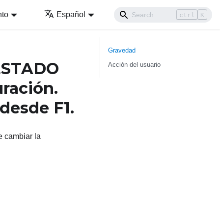
nto
Español
ctrl
K
Gravedad
ESTADO
Acción del usuario
ración.
desde F1.
cambiar la