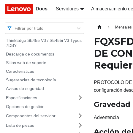
Docs
Docs
Servidores
Almacenamiento de
Mensajes
Filtrar por título
FQXSFD
ThinkEdge SE455 V3 / SE455i V3 Types
7DBY
DE CONT
Descarga de documentos
Requier
Sitios web de soporte
Características
Sugerencias de tecnología
PROTOCOLO DE ES
Avisos de seguridad
configuración des
Especificaciones
Gravedad
Opciones de gestión
Componentes del servidor
Advertencia
Lista de piezas
Acción del