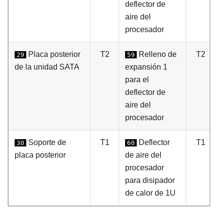
deflector de
aire del
procesador
Placa posterior
T2
Relleno de
T2
29
59
de la unidad SATA
expansión 1
para el
deflector de
aire del
procesador
Soporte de
T1
Deflector
T1
30
60
placa posterior
de aire del
procesador
para disipador
de calor de 1U