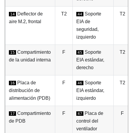
Deflector de
T2
Soporte
T2
14
44
aire M.2, frontal
EIA de
seguridad,
izquierdo
Compartimiento
F
Soporte
T2
15
45
de la unidad interna
EIA estándar,
derecho
Placa de
F
Soporte
T2
16
46
distribución de
EIA estándar,
alimentación (PDB)
izquierdo
Compartimiento
F
Placa de
F
17
47
de PDB
control del
ventilador