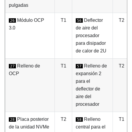
pulgadas
Módulo OCP
T1
Deflector
T2
26
56
3.0
de aire del
procesador
para disipador
de calor de 2U
Relleno de
T1
Relleno de
T2
27
57
OCP
expansión 2
para el
deflector de
aire del
procesador
Placa posterior
T2
Relleno
T1
28
58
de la unidad NVMe
central para el