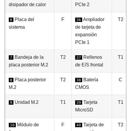
disipador de calor
PCIe 2
Placa del
F
Ampliador
T2
6
36
sistema
de tarjeta de
expansión
PCIe 1
Bandeja de la
T2
Rellenos
T1
7
37
placa posterior M.2
de E/S frontal
Placa posterior
T2
Batería
C
8
38
M.2
CMOS
Unidad M.2
T1
Tarjeta
T1
9
39
MicroSD
Módulo de
F
Tarjeta de
T2
10
40