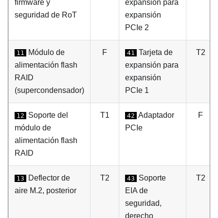
firmware y
expansión para
seguridad de RoT
expansión
PCIe 2
Módulo de
F
Tarjeta de
T2
11
41
alimentación flash
expansión para
RAID
expansión
(supercondensador)
PCIe 1
Soporte del
T1
Adaptador
F
12
42
módulo de
PCIe
alimentación flash
RAID
Deflector de
T2
Soporte
T2
13
43
aire M.2, posterior
EIA de
seguridad,
derecho