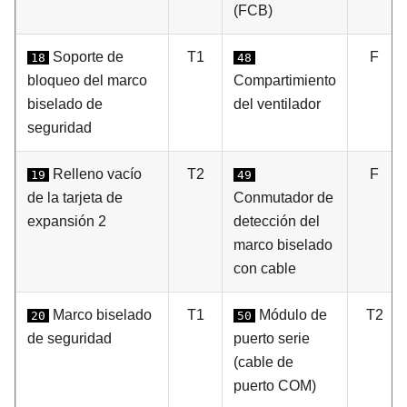
(FCB)
Soporte de
T1
F
18
48
bloqueo del marco
Compartimiento
biselado de
del ventilador
seguridad
Relleno vacío
T2
F
19
49
de la tarjeta de
Conmutador de
expansión 2
detección del
marco biselado
con cable
Marco biselado
T1
Módulo de
T2
20
50
de seguridad
puerto serie
(cable de
puerto COM)