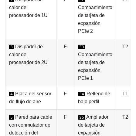
calor del
Compartimiento
procesador de 1U
de tarjeta de
expansión
PCIe 2
Disipador de
F
T2
3
33
calor del
Compartimiento
procesador de 2U
de tarjeta de
expansión
PCIe 1
Placa del sensor
F
Relleno de
T1
4
34
de flujo de aire
bajo perfil
Pared para cable
F
Ampliador
T2
5
35
con conmutador de
de tarjeta de
detección del
expansión