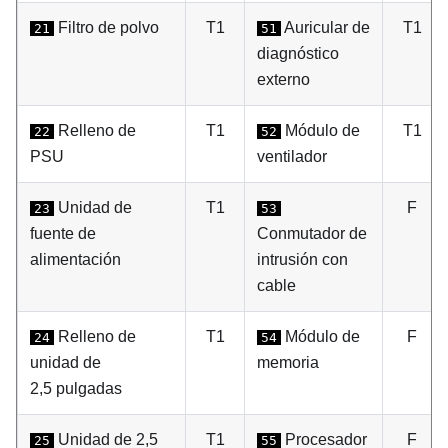
Filtro de polvo
T1
Auricular de
T1
21
51
diagnóstico
externo
Relleno de
T1
Módulo de
T1
22
52
PSU
ventilador
Unidad de
T1
F
23
53
fuente de
Conmutador de
alimentación
intrusión con
cable
Relleno de
T1
Módulo de
F
24
54
unidad de
memoria
2,5 pulgadas
Unidad de 2,5
T1
Procesador
F
25
55