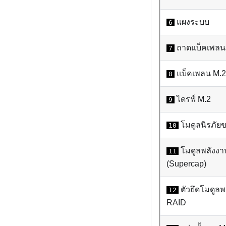
แผงระบบ
6
ถาดแบ็คเพลน
7
แบ็คเพลน M.2
8
ไดรฟ์ M.2
9
โมดูลนิรภัยข
10
โมดูลพลังง
11
(Supercap)
ตัวยึดโมดู
12
RAID