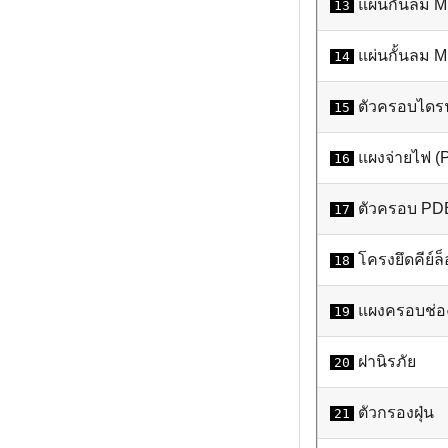
แผ่นกั้นลม M
13
แผ่นกั้นลม M
14
ตัวครอบไดร
15
แผงจ่ายไฟ (
16
ตัวครอบ PD
17
โครงยึดคีย์ล
18
แผงครอบช่อง
19
ฝานิรภัย
20
ตัวกรองฝุ่น
21