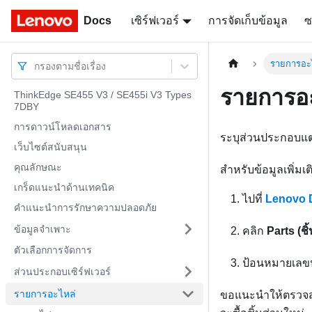
Docs
Docs
เซิร์ฟเวอร์
การจัดเก็บข้อมูล
ซ
รายการอะ
กรองตามชื่อเรื่อง
รายการอ
ThinkEdge SE455 V3 / SE455i V3 Types
7DBY
การดาวน์โหลดเอกสาร
ระบุส่วนประกอบแต่
เว็บไซต์สนับสนุน
คุณลักษณะ
สำหรับข้อมูลเพิ่มเติ
เกร็ดแนะนำด้านเทคนิค
ไปที่
Lenovo 
คำแนะนำการรักษาความปลอดภัย
ข้อมูลจำเพาะ
คลิก
Parts (ชิ
ตัวเลือกการจัดการ
ป้อนหมายเลขปร
ส่วนประกอบเซิร์ฟเวอร์
รายการอะไหล่
ขอแนะนำให้ตรวจสอ