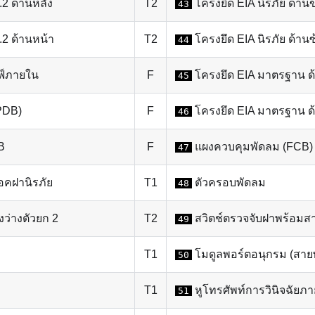
.2 ด้านหลัง
T2
โครงยึด EIA นิรภัย ด้าน
43
.2 ด้านหน้า
T2
โครงยึด EIA นิรภัย ด้านซ
44
ฟ์ภายใน
F
โครงยึด EIA มาตรฐาน ด
45
PDB)
F
โครงยึด EIA มาตรฐาน ด
46
B
F
แผงควบคุมพัดลม (FCB)
47
็อคฝานิรภัย
T1
ตัวครอบพัดลม
48
ว่างตัวยก 2
T2
สวิตช์ตรวจจับฝาพร้อมส
49
T1
โมดูลพอร์ตอนุกรม (สาย
50
T1
หูโทรศัพท์การวินิจฉัยภ
51