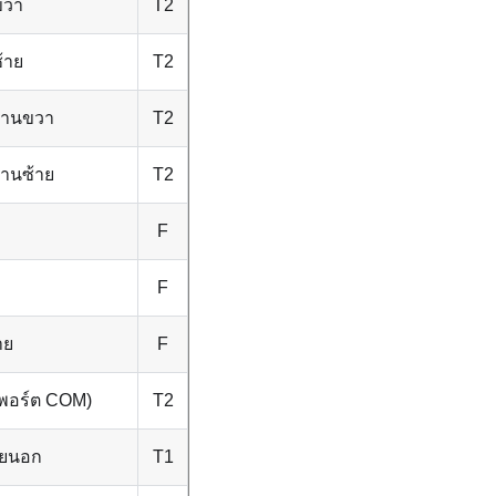
ขวา
T2
้าย
T2
้านขวา
T2
้านซ้าย
T2
F
F
าย
F
พอร์ต COM)
T2
ายนอก
T1