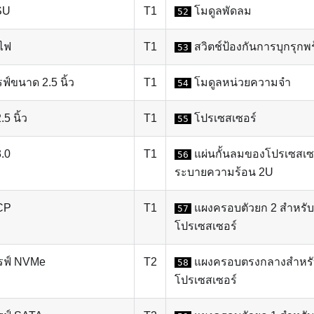
SU
T1
โมดูลพัดลม
52
ยไฟ
T1
สวิตช์ป้องกันการบุกรุก
53
์ขนาด 2.5 นิ้ว
T1
โมดูลหน่วยความจำ
54
5 นิ้ว
T1
โปรเซสเซอร์
55
.0
T1
แผ่นกั้นลมของโปรเซสเซอ
56
ระบายความร้อน 2U
CP
T1
แผงครอบตัวยก 2 สำหรับ
57
โปรเซสเซอร์
รฟ์ NVMe
T2
แผงครอบตรงกลางสำหรับ
58
โปรเซสเซอร์