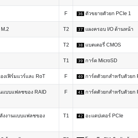
F
ตัวขยายตัวยก PCIe 1
36
 M.2
T2
แผงครอบ I/O ด้านหน้า
37
T2
แบตเตอรี่ CMOS
38
T1
การ์ด MicroSD
39
องเฟิร์มแวร์และ RoT
F
การ์ดตัวยกสำหรับตัวยก 
40
านแบบแฟลชของ RAID
F
การ์ดตัวยกสำหรับตัวยก 
41
ลพลังงานแบบแฟลชของ
T1
อะแดปเตอร์ PCIe
42