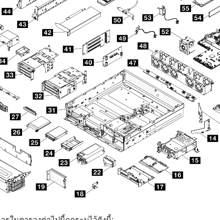
รในตารางต่อไปนี้ถูกระบุไว้ดังนี้: