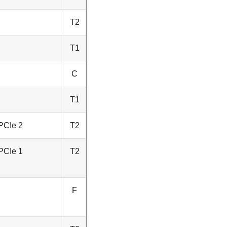
T2
T1
C
T1
PCIe 2
T2
PCIe 1
T2
F