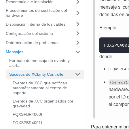
Desembalaje e instalación
mensaje si con
Procedimientos de sustitución del
definidas en a
hardware
Disposición interna de los cables
Ejemplo:
Configuración del sistema
Determinación de problemas
FQXSPCA00
Mensajes
donde:
Formato de mensaje de evento y
alerta
FQXSPCA0
Sucesos de XClarity Controller
[SensorE
Eventos de XCC que notifican
automáticamente al centro de
hardware.
soporte
por el ID 
Eventos de XCC organizados por
el compon
gravedad
FQXSPBR4000I
FQXSPBR4001I
Para obtener infor