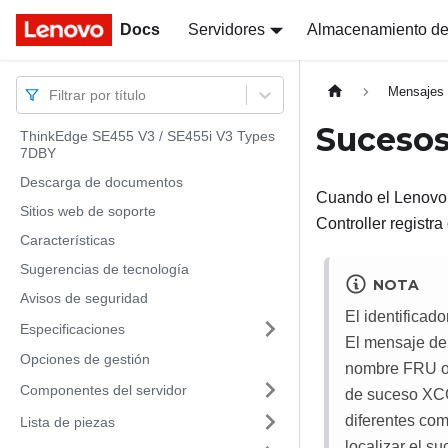
Docs
Docs
Servidores
Almacenamiento de
Mensajes
Filtrar por título
Sucesos
ThinkEdge SE455 V3 / SE455i V3 Types
7DBY
Descarga de documentos
Cuando el
Lenovo 
Sitios web de soporte
Controller
registra
Características
Sugerencias de tecnología
NOTA
Avisos de seguridad
El identificad
Especificaciones
El mensaje del
Opciones de gestión
nombre FRU o e
Componentes del servidor
de suceso XCC 
diferentes co
Lista de piezas
localizar el s