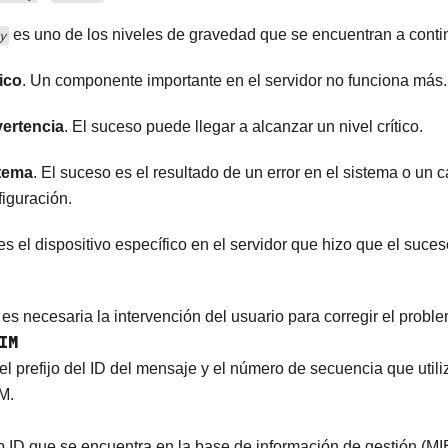
es uno de los niveles de gravedad que se encuentran a conti
y
tico
. Un componente importante en el servidor no funciona más.
ertencia
. El suceso puede llegar a alcanzar un nivel crítico.
tema
. El suceso es el resultado de un error en el sistema o un 
figuración.
es el dispositivo específico en el servidor que hizo que el suce
 es necesaria la intervención del usuario para corregir el probl
IM
l prefijo del ID del mensaje y el número de secuencia que utiliz
M.
 ID que se encuentra en la base de información de gestión (MI