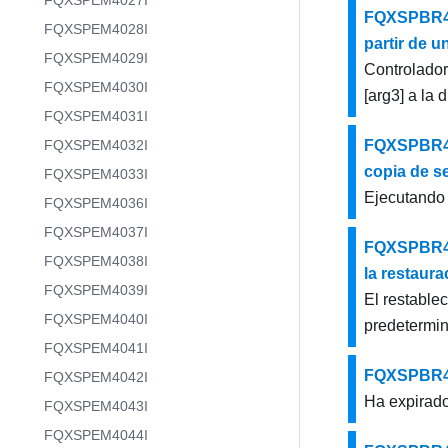
FQXSPEM4027I
FQXSPBR400
FQXSPEM4028I
partir de u
FQXSPEM4029I
Controlador 
FQXSPEM4030I
[arg3] a la d
FQXSPEM4031I
FQXSPEM4032I
FQXSPBR400
copia de s
FQXSPEM4033I
Ejecutando 
FQXSPEM4036I
FQXSPEM4037I
FQXSPBR400
FQXSPEM4038I
la restaur
FQXSPEM4039I
El restable
FQXSPEM4040I
predetermi
FQXSPEM4041I
FQXSPBR400
FQXSPEM4042I
Ha expirado
FQXSPEM4043I
FQXSPEM4044I