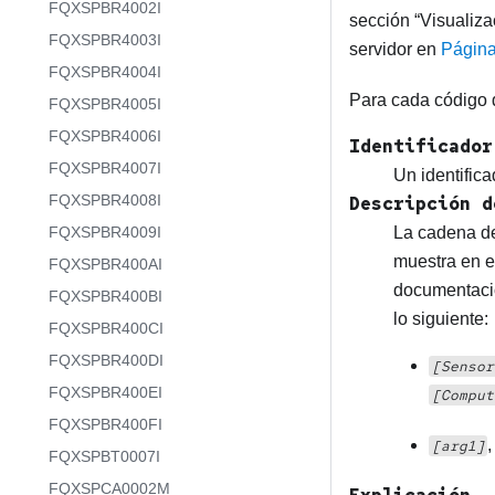
FQXSPBR4002I
sección
Visualiza
FQXSPBR4003I
servidor en
Página
FQXSPBR4004I
Para cada código 
FQXSPBR4005I
FQXSPBR4006I
Identificador
FQXSPBR4007I
Un identifica
FQXSPBR4008I
Descripción d
FQXSPBR4009I
La cadena de
muestra en e
FQXSPBR400AI
documentació
FQXSPBR400BI
lo siguiente:
FQXSPBR400CI
FQXSPBR400DI
[Sensor
FQXSPBR400EI
[Comput
FQXSPBR400FI
[arg1]
FQXSPBT0007I
FQXSPCA0002M