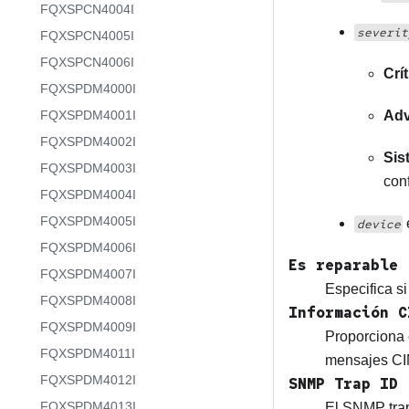
FQXSPCN4004I
severit
FQXSPCN4005I
FQXSPCN4006I
Crí
FQXSPDM4000I
FQXSPDM4001I
Adv
FQXSPDM4002I
Sis
FQXSPDM4003I
con
FQXSPDM4004I
FQXSPDM4005I
device
FQXSPDM4006I
Es reparable
FQXSPDM4007I
Especifica si
FQXSPDM4008I
Información C
FQXSPDM4009I
Proporciona e
FQXSPDM4011I
mensajes CI
FQXSPDM4012I
SNMP Trap ID
FQXSPDM4013I
El SNMP trap