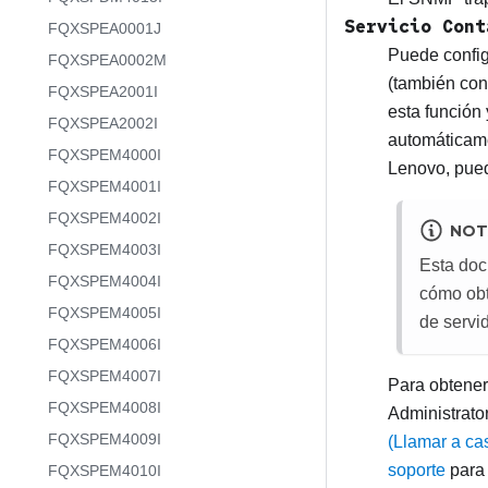
Servicio Cont
FQXSPEA0001J
Puede confi
FQXSPEA0002M
(también con
FQXSPEA2001I
esta función
FQXSPEA2002I
automáticame
FQXSPEM4000I
Lenovo
, pue
FQXSPEM4001I
FQXSPEM4002I
NOT
FQXSPEM4003I
Esta doc
FQXSPEM4004I
cómo obt
FQXSPEM4005I
de servi
FQXSPEM4006I
FQXSPEM4007I
Para obtener
FQXSPEM4008I
Administrato
FQXSPEM4009I
(Llamar a ca
soporte
para 
FQXSPEM4010I