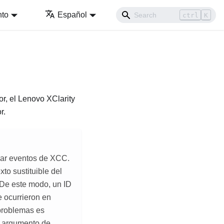
nto
Español
ctrl
K
r, el
Lenovo XClarity
r.
scar eventos de XCC.
to sustituible del
 De este modo, un ID
 ocurrieron en
problemas es
n argumento de