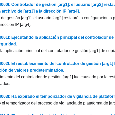
0I: Controlador de gestión [arg1]: el usuario [arg2] restau
n archivo de [arg3] a la dirección IP [arg4].
de gestión [arg1]: el usuario [arg2] restauró la configuración a p
irección IP [arg4].
1I: Ejecutando la aplicación principal del controlador de 
eguridad.
la aplicación principal del controlador de gestión [arg1] de cop
2I: El restablecimiento del controlador de gestión [arg1]
ación de valores predeterminados.
cimiento del controlador de gestión [arg1] fue causado por la re
nados.
3I: Ha expirado el temporizador de vigilancia de plataform
 el temporizador del proceso de vigilancia de plataforma de [arg