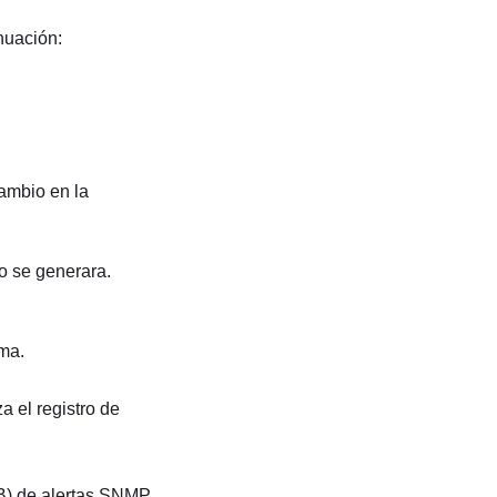
nuación:
cambio en la
so se generara.
ema.
a el registro de
B) de alertas SNMP.