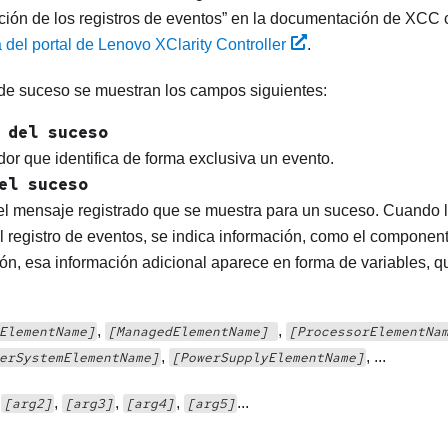
ción de los registros de eventos
en la documentación de XCC c
 del portal de Lenovo XClarity Controller
.
de suceso se muestran los campos siguientes:
 del suceso
dor que identifica de forma exclusiva un evento.
el suceso
l mensaje registrado que se muestra para un suceso. Cuando 
l registro de eventos, se indica información, como el component
n, esa información adicional aparece en forma de variables, que
,
,
ElementName]
[ManagedElementName]
[ProcessorElementNa
,
, ...
erSystemElementName]
[PowerSupplyElementName]
,
,
,
,
...
[arg2]
[arg3]
[arg4]
[arg5]