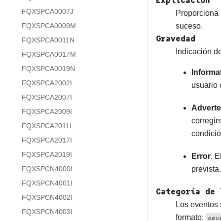
Explicación
FQXSPCA0007J
Proporciona 
FQXSPCA0009M
suceso.
Gravedad
FQXSPCA0011N
Indicación d
FQXSPCA0017M
FQXSPCA0019N
Informa
FQXSPCA2002I
usuario
FQXSPCA2007I
Adverte
FQXSPCA2009I
corregir
FQXSPCA2011I
condició
FQXSPCA2017I
FQXSPCA2019I
Error
. E
FQXSPCN4000I
prevista.
FQXSPCN4001I
Categoría de 
FQXSPCN4002I
Los eventos 
FQXSPCN4003I
formato:
sev