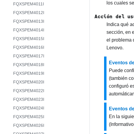
los cuales s
FQXSPEM4011I
FQXSPEM4012I
Acción del us
FQXSPEM4013I
Indica qué a
FQXSPEM4014I
sección, en 
FQXSPEM4015I
el problema 
FQXSPEM4016I
Lenovo
.
FQXSPEM4017I
Eventos de
FQXSPEM4018I
Puede confi
FQXSPEM4019I
(también c
FQXSPEM4020I
configuró es
FQXSPEM4022I
automáticam
FQXSPEM4023I
FQXSPEM4024I
Eventos d
En la sigui
FQXSPEM4025I
(Informativo
FQXSPEM4026I