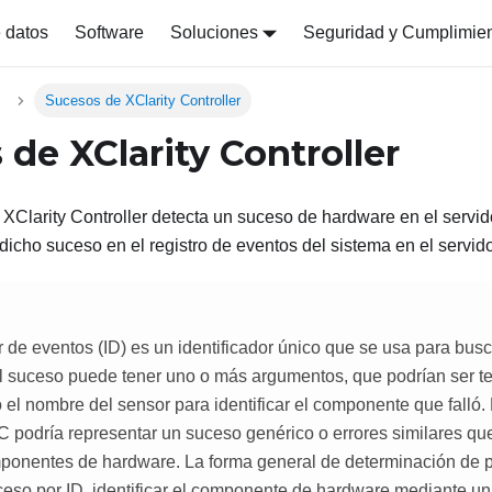
 datos
Software
Soluciones
Seguridad y Cumplimie
Sucesos de XClarity Controller
 de XClarity Controller
XClarity Controller
detecta un suceso de hardware en el servido
 dicho suceso en el registro de eventos del sistema en el servido
or de eventos (ID) es un identificador único que se usa para bu
 suceso puede tener uno o más argumentos, que podrían ser tex
l nombre del sensor para identificar el componente que falló.
podría representar un suceso genérico o errores similares que
mponentes de hardware. La forma general de determinación de 
uceso por ID, identificar el componente de hardware mediante u