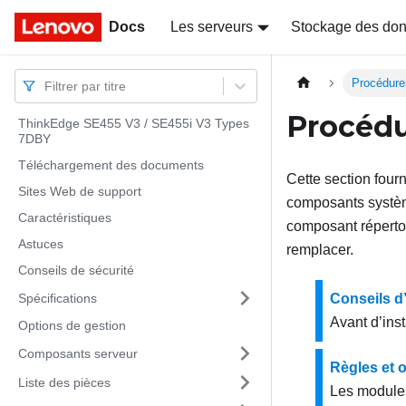
Docs
Docs
Les serveurs
Stockage des do
Procédure
Filtrer par titre
Procédu
ThinkEdge SE455 V3 / SE455i V3 Types
7DBY
Téléchargement des documents
Cette section fourn
Sites Web de support
composants systèm
Caractéristiques
composant répertor
Astuces
remplacer.
Conseils de sécurité
Spécifications
Conseils d’
Avant d’inst
Options de gestion
Composants serveur
Règles et 
Liste des pièces
Les modules