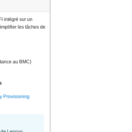
I intégré sur un
mplifier les tâches de
istance au BMC)
s
y Provisioning
e de
Lenovo