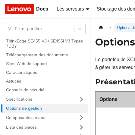
Docs
Docs
Les serveurs
Stockage des do
Options d
Filtrer par titre
Options
ThinkEdge SE455 V3 / SE455i V3 Types
7DBY
Téléchargement des documents
Le portefeuille XCl
Sites Web de support
à gérer les serveur
Caractéristiques
Présentat
Astuces
Conseils de sécurité
Spécifications
Options
Options de gestion
Composants serveur
Liste des pièces