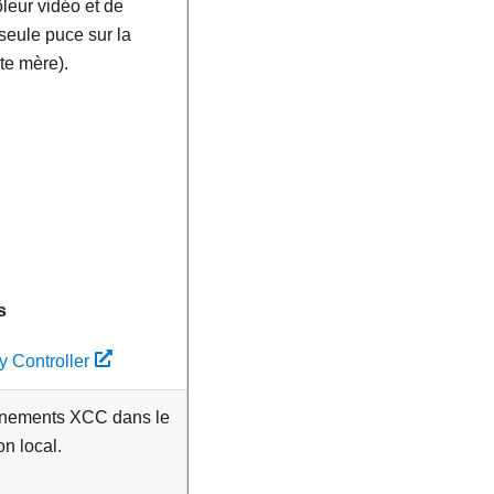
ôleur vidéo et de
seule puce sur la
te mère).
s
y Controller
vénements XCC dans le
on local.