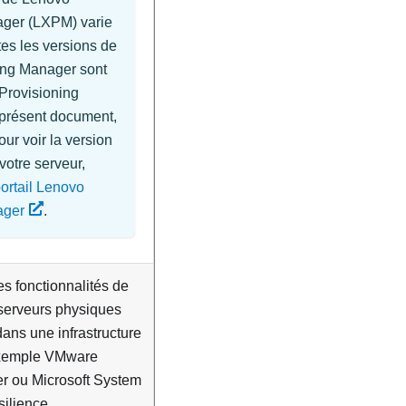
ager
(
LXPM
) varie
tes les versions de
ning Manager
sont
Provisioning
présent document,
our voir la version
otre serveur,
ortail Lenovo
ager
.
es fonctionnalités de
 serveurs physiques
dans une infrastructure
exemple VMware
er ou Microsoft System
silience