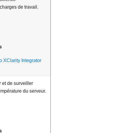
harges de travail.
s
 XClarity Integrator
 et de surveiller
température du serveur.
s