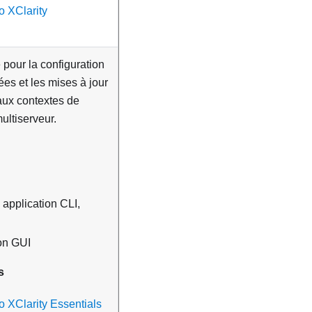
o XClarity
e pour la configuration
ées et les mises à jour
ux contextes de
ultiserveur.
 application CLI,
ion GUI
s
 XClarity Essentials