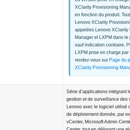
XClarity Provisioning Man
en fonction du produit. Tou
Lenovo XClarity Provisio
appelées
Lenovo XClarity 
Manager
et
LXPM
dans le 
sauf indication contraire. P
LXPM prise en charge par v
rendez-vous sur
Page du p
XClarity Provisioning Man
Série d’applications intégrant l
gestion et de surveillance des
Lenovo avec le logiciel utilisé 
de déploiement donnée, par 
vCenter, Microsoft Admin Cent
Center, tout en délivrant une ré