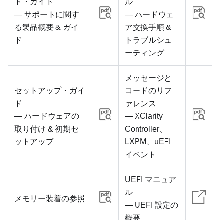
ト・ガイド
ル
— サポートに関す
— ハードウェ
る製品概要 & ガイ
ア交換手順 &
ド
トラブルシュ
ーティング
メッセージと
セットアップ・ガイ
コードのリフ
ド
ァレンス
— ハードウェアの
— XClarity
取り付け & 初期セ
Controller、
ットアップ
LXPM、uEFI
イベント
UEFI マニュア
ル
メモリー装着の参照
— UEFI 設定の
概要