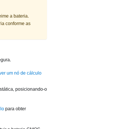
eime a bateria.
ria conforme as
egura.
er um nó de cálculo
stática, posicionando-o
lo
para obter