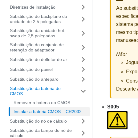
Diretrizes de instalação
Ao substit
especific
Substituição do backplane da
unidade de 2,5 polegadas
sistema p
Substituição da unidade hot-
mesmo tipo
swap de 2,5 polegadas
manuseada
Substituição do conjunto de
retenção do adaptador
Não:
Substituição do defletor de ar
Jogue
Substituição do painel
Expon
Substituição do anteparo
Cons
Substituição da bateria do
Descarte 
CMOS
Remover a bateria do CMOS
S005
Instalar a bateria CMOS – CR2032
Substituição do nó de cálculo
Substituição da tampa do nó de
cálculo