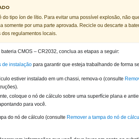
ADO
é do tipo íon de lítio. Para evitar uma possível explosão, não qu
-a somente por uma parte aprovada. Recicle ou descarte a bate
s dos regulamentos locais.
 a bateria CMOS – CR2032, conclua as etapas a seguir:
s de instalação
para garantir que esteja trabalhando de forma s
lculo estiver instalado em um chassi, remova-o (consulte
Remov
truções).
e, coloque o nó de cálculo sobre uma superfície plana e antie
apontando para você.
a do nó de cálculo (consulte
Remover a tampa do nó de cálcu