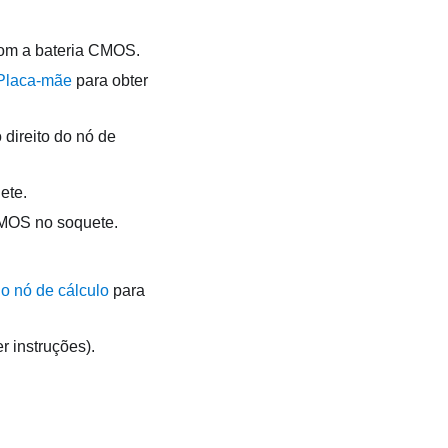
com a bateria CMOS.
Placa-mãe
para obter
 direito do nó de
ete.
 CMOS no soquete.
do nó de cálculo
para
r instruções).