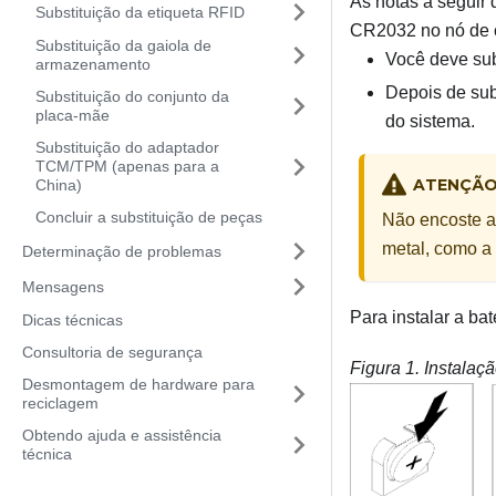
As notas a seguir
Substituição da etiqueta RFID
CR2032 no nó de c
Substituição da gaiola de
Você deve sub
armazenamento
Depois de subs
Substituição do conjunto da
placa-mãe
do sistema.
Substituição do adaptador
TCM/TPM (apenas para a
ATENÇÃ
China)
Concluir a substituição de peças
Não encoste a 
metal, como a 
Determinação de problemas
Mensagens
Para instalar a b
Dicas técnicas
Consultoria de segurança
Figura 1.
Instalaç
Desmontagem de hardware para
reciclagem
Obtendo ajuda e assistência
técnica