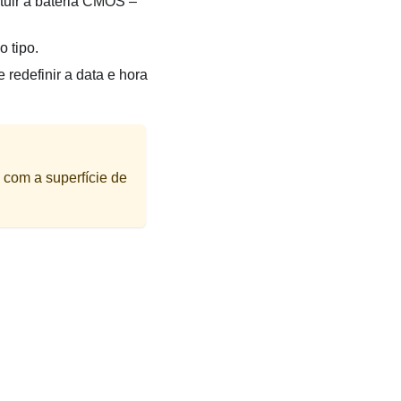
tuir a bateria CMOS –
 tipo.
 redefinir a data e hora
 com a superfície de