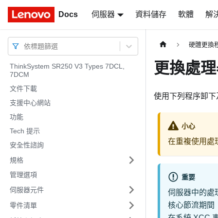
Docs
Docs
伺服器
資料儲存
軟體
解
硬體更換
依標題篩選
更換處理
ThinkSystem SR250 V3 Types 7DCL,
7DCM
文件下載
使用下列程序卸下
支援中心網站
功能
小心
Tech 提示
在重複使用處理
安全性諮詢
規格
管理選項
重要
伺服器元件
伺服器中的處
核心節流期間
零件清單
在系統 XC