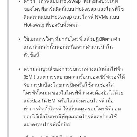
คำว่า
ไดรฟ์แบบ Hot-swap
หมายถึงประเภท
ของไดรฟ์ฮาร์ดดิสก์แบบ Hot-swap และไดรฟ์โซ
ลิดสเทตแบบ Hot-swap และไดรฟ์ NVMe แบบ
Hot-swap ที่รองรับทั้งหมด
ใช้เอกสารใดๆ ที่มากับไดรฟ์ แล้วปฏิบัติตามคำ
แนะนำเหล่านั้นนอกเหนือจากคำแนะนำใน
หัวข้อนี้
ความสมบูรณ์ของการรบกวนทางแม่เหล็กไฟฟ้า
(EMI) และการระบายความร้อนของเซิร์ฟเวอร์ได้
รับการปกป้องโดยการปิดหรือใช้งานช่องใส่
ไดรฟ์ทั้งหมด ช่องใส่ไดรฟ์ที่ว่างจะต้องปิดไว้ด้วย
แผงป้องกัน EMI หรือใส่แผงครอบไดรฟ์ เมื่อ
ทำการติดตั้งไดรฟ์ ให้เก็บแผงครอบไดรฟ์ที่ถอด
ออกไว้เผื่อในกรณีที่คุณถอดไดรฟ์และต้องใช้
แผงครอบไดรฟ์เพื่อปิด