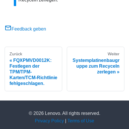
Feedback geben
Zurück
Weiter
FQXPMVD0012K:
Systemplatinenbaugr
Festlegen der
uppe zum Recyceln
TPM/TPM-
zerlegen
Karten/TCM-Richtlinie
fehlgeschlagen.
© 2026 Lenovo. All rights reserved.
Privacy Policy
|
Terms of Use