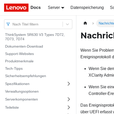
Docs
Docs
Server
Datenspeicherung
So
Nachricht
Nach Titel filtern
Nachric
ThinkSystem SR630 V3 Types 7D72,
7D73, 7D74
Dokumenten-Download
Wenn Sie Probleme
Support-Websites
Ereignisprotokoll 
Produktmerkmale
Tech-Tipps
Wenn Sie den
XClarity Admin
Sicherheitsempfehlungen
Spezifikationen
Wenn Sie ein
Verwaltungsoptionen
Controller
-Ere
Serverkomponenten
Das Ereignisproto
Teileliste
über UEFI erfasst