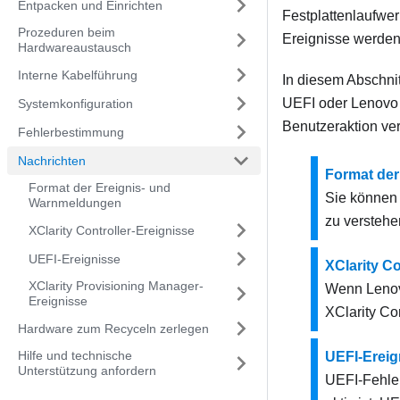
Entpacken und Einrichten
Festplattenlaufwe
Prozeduren beim
Ereignisse werden 
Hardwareaustausch
Interne Kabelführung
In diesem Abschnit
UEFI oder
Lenovo 
Systemkonfiguration
Benutzeraktion ver
Fehlerbestimmung
Nachrichten
Format der
Format der Ereignis- und
Sie können 
Warnmeldungen
zu verstehe
XClarity Controller-Ereignisse
UEFI-Ereignisse
XClarity Co
XClarity Provisioning Manager-
Wenn
Lenov
Ereignisse
XClarity Con
Hardware zum Recyceln zerlegen
Hilfe und technische
UEFI-Ereig
Unterstützung anfordern
UEFI-Fehler