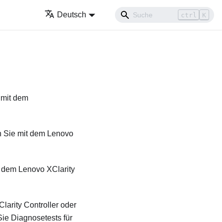
Deutsch
ctrl
K
 mit dem
n Sie mit dem
Lenovo
t dem
Lenovo XClarity
larity Controller
oder
ie Diagnosetests für