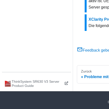
aktiv ist. 
Server gesp
XClarity P
Die folgen
Feedback geb
Zurück
Probleme mit
ThinkSystem SR630 V3 Server
Product Guide