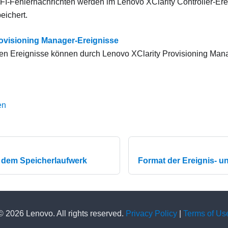
UEFI-Fehlernachrichten werden im
Lenovo XClarity Controller
-Ere
eichert.
rovisioning Manager-Ereignisse
den Ereignisse können durch
Lenovo XClarity Provisioning Man
en
 dem Speicherlaufwerk
Format der Ereignis- 
© 2026 Lenovo. All rights reserved.
Privacy Policy
|
Terms of Us