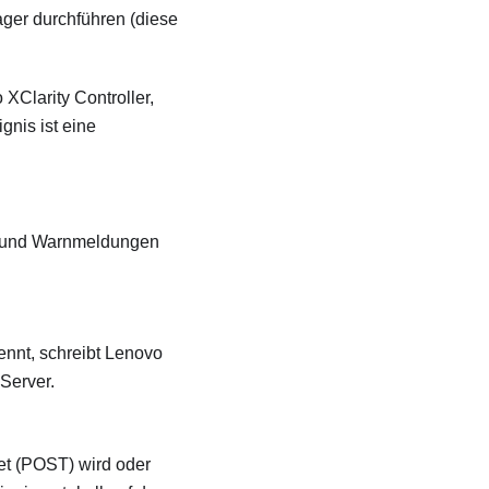
ager
durchführen (diese
 XClarity Controller
,
gnis ist eine
s- und Warnmeldungen
nnt, schreibt
Lenovo
Server.
et (POST) wird oder