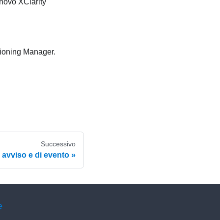
novo XClarity
sioning Manager
.
Successivo
avviso e di evento
e