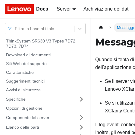
Docs
Docs
Server
Archiviazione dei dati
Messaggi
Filtra in base al titolo
Messag
ThinkSystem SR630 V3 Types 7D72,
7D73, 7D74
Download di documenti
Quando si tenta di 
Siti Web del supporto
dell'applicazione c
Caratteristiche
Suggerimenti tecnici
Se il server v
Lenovo XClari
Avvisi di sicurezza
Specifiche
Se si utilizza
Opzioni di gestione
XClarity Contr
Componenti del server
Il log eventi conti
Elenco delle parti
Inoltre, gli eventi