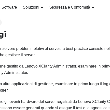
Software
Soluzioni
Sicurezza e Conformità
gi
risolvere problemi relativi al server, la best practice consiste nel
he gestisce il server:
iene gestito da
Lenovo XClarity Administrator
, esaminare in primo
ty Administrator
.
no altre applicazioni di gestione, esaminare in primo luogo il log
oller
.
ene gli eventi hardware del server registrati da
Lenovo XClarity C
 possono essere generati quando si esegue il test di diagnostica s