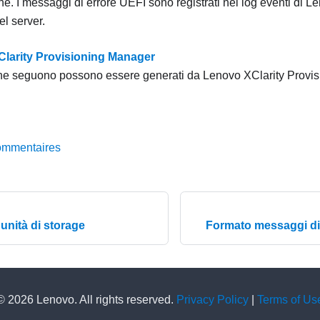
e. I messaggi di errore UEFI sono registrati nel log eventi di
Le
l server.
XClarity Provisioning Manager
che seguono possono essere generati da
Lenovo XClarity Provi
ommentaires
'unità di storage
Formato messaggi di 
© 2026 Lenovo. All rights reserved.
Privacy Policy
|
Terms of Us