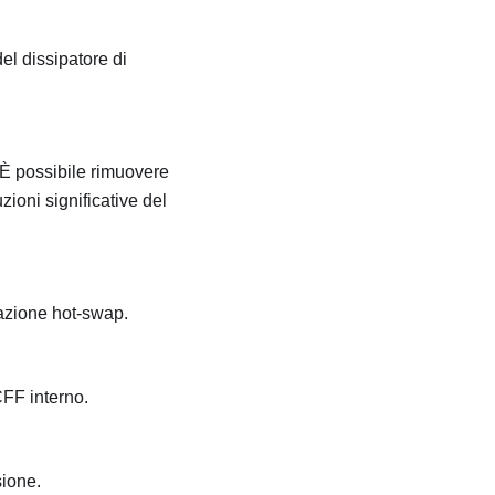
el dissipatore di
 È possibile rimuovere
zioni significative del
tazione hot-swap.
CFF interno.
sione.