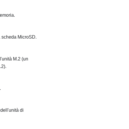
memoria.
 la scheda MicroSD.
l'unità M.2 (un
2).
.
dell'unità di