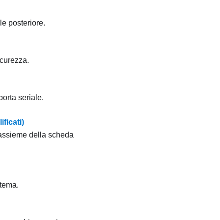
le posteriore.
icurezza.
orta seriale.
ficati)
l'assieme della scheda
stema.