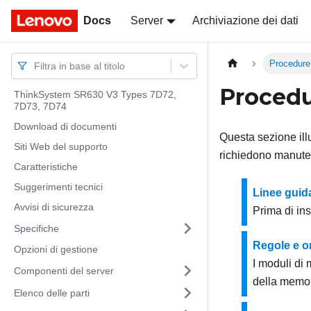
Docs
Docs
Server
Archiviazione dei dati
Procedure
Filtra in base al titolo
Procedu
ThinkSystem SR630 V3 Types 7D72,
7D73, 7D74
Download di documenti
Questa sezione illu
Siti Web del supporto
richiedono manute
Caratteristiche
Suggerimenti tecnici
Linee guida
Avvisi di sicurezza
Prima di ins
Specifiche
Regole e or
Opzioni di gestione
I moduli di 
Componenti del server
della memor
Elenco delle parti