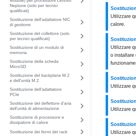
Module) per processore Lenovo
Neptune (solo per tecnici
Sostituzion
qualificati)
Utilizzare q
Sostituzione dell'adattatore NIC
calore.
di gestione
Sostituzione del collettore (solo
per tecnici qualificati)
Sostituzion
Utilizzare q
Sostituzione di un modulo di
memoria
o installare
Sostituzione della scheda
funzionamen
MicroSD
Sostituzione del backplane M.2
Sostituzion
e dell'unità M.2
Utilizzare q
Sostituzione dell'adattatore
PCIe
Sostituzio
Sostituzione del deflettore d'aria
dell'unità di alimentazione
Utilizzare q
Sostituzione di processore e
dissipatore di calore
Sostituzion
Sostituzione dei fermi del rack
Utilizzare q