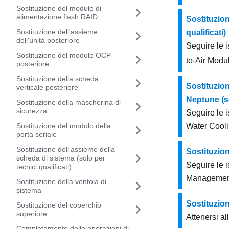
Sostituzione del modulo di
alimentazione flash RAID
Sostituzio
Sostituzione dell'assieme
qualificati)
dell'unità posteriore
Seguire le i
Sostituzione del modulo OCP
to-Air Modu
posteriore
Sostituzione della scheda
Sostituzio
verticale posteriore
Neptune (so
Sostituzione della mascherina di
sicurezza
Seguire le i
Sostituzione del modulo della
Water Cool
porta seriale
Sostituzione dell'assieme della
Sostituzion
scheda di sistema (solo per
Seguire le i
tecnici qualificati)
Management
Sostituzione della ventola di
sistema
Sostituzione
Sostituzione del coperchio
superiore
Attenersi al
Completamento delle operazioni di