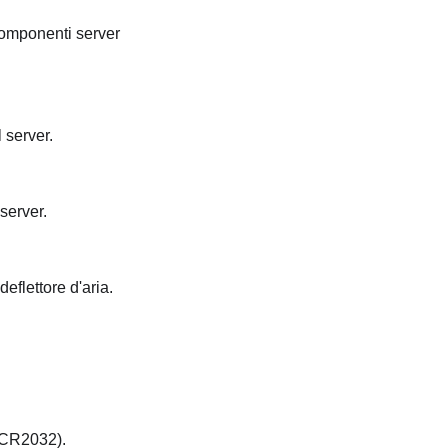
 componenti server
 server.
 server.
deflettore d'aria.
 (CR2032).