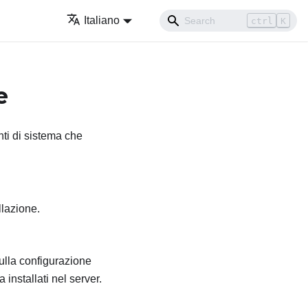
Italiano
ctrl
K
e
nti di sistema che
llazione.
ulla configurazione
nstallati nel server.