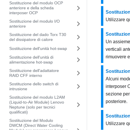
Sostituzione del modulo OCP
anteriore e della scheda
Sostituzio
interposer OCP
Utilizzare 
Sostituzione del modulo I/O
anteriore
Sostituzion
Sostituzione del dado Torx T30
del dissipatore di calore
Un assieme v
Sostituzione dell'unità hot-swap
verticali a
rimuovere e
Sostituzione dell'unità di
alimentazione hot-swap
Sostituzione dell'adattatore
Sostituzio
RAID CFF interno
Alcuni mode
Sostituzione dello switch di
interposer O
intrusione
sezione per
Sostituzione del modulo L2AM
posteriore.
(Liquid-to-Air Module) Lenovo
Neptune (solo per tecnici
qualificati)
Sostituzion
Sostituzione del Modulo
Utilizzare q
DWCM (Direct Water Cooling