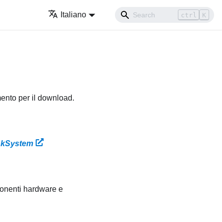
Italiano
ctrl
K
mento per il download.
inkSystem
ponenti hardware e