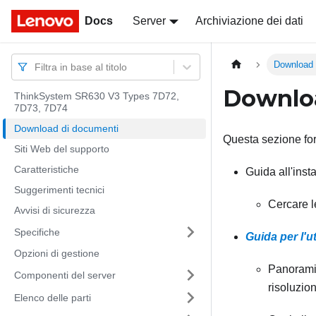
Docs
Docs
Server
Archiviazione dei dati
Download 
Filtra in base al titolo
Downlo
ThinkSystem SR630 V3 Types 7D72,
7D73, 7D74
Download di documenti
Questa sezione for
Siti Web del supporto
Caratteristiche
Guida all'inst
Suggerimenti tecnici
Cercare l
Avvisi di sicurezza
Specifiche
Guida per l'u
Opzioni di gestione
Panoramic
Componenti del server
risoluzio
Elenco delle parti