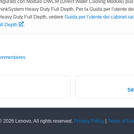
figurato con
Modulo DWCM (Direct Water Cooling Module)
può 
hinkSystem Heavy Duty Full Depth. Per la Guida per l'utente dei
eavy Duty Full Depth, vedere
Guida per l'utente dei cabinet r
ll Depth
.
ommentaires
Si
© 2026 Lenovo. All rights reserved.
Privacy Policy
|
Terms of Us