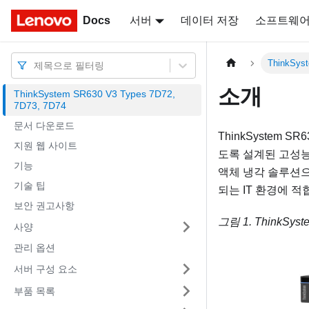
Docs
Docs
서버
데이터 저장
소프트웨
ThinkSys
제목으로 필터링
소개
ThinkSystem SR630 V3 Types 7D72,
7D73, 7D74
문서 다운로드
ThinkSystem SR6
지원 웹 사이트
도록 설계된 고성능
기능
액체 냉각 솔루션으
기술 팁
되는 IT 환경에 적
보안 권고사항
그림 1.
ThinkSyst
사양
관리 옵션
서버 구성 요소
부품 목록