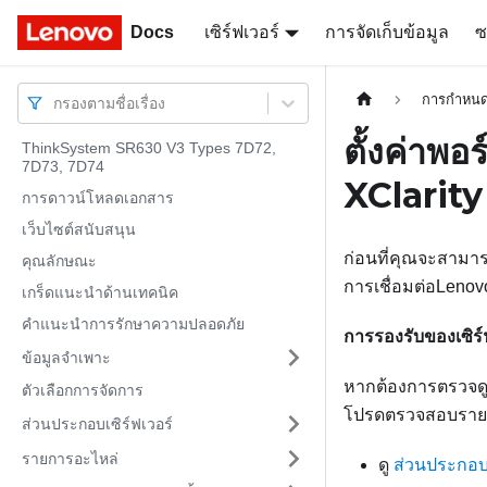
Docs
Docs
เซิร์ฟเวอร์
การจัดเก็บข้อมูล
ซ
การกำหนด
กรองตามชื่อเรื่อง
ตั้งค่าพ
ThinkSystem SR630 V3 Types 7D72,
7D73, 7D74
XClarity
การดาวน์โหลดเอกสาร
เว็บไซต์สนับสนุน
ก่อนที่คุณจะสามาร
คุณลักษณะ
การเชื่อมต่อ
Lenovo
เกร็ดแนะนำด้านเทคนิค
คำแนะนำการรักษาความปลอดภัย
การรองรับของเซิร์
ข้อมูลจำเพาะ
หากต้องการตรวจดูว
ตัวเลือกการจัดการ
โปรดตรวจสอบรายกา
ส่วนประกอบเซิร์ฟเวอร์
รายการอะไหล่
ดู
ส่วนประกอบเ