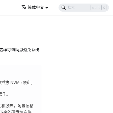
简体中文
ctrl
K
这样可帮助您避免系统
拔 NVMe 硬盘。
操作。
性和散热。闲置插槽
卸下来的硬盘填充件，