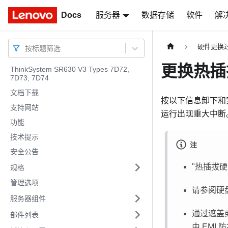
Docs
Docs
服务器
数据存储
软件
解
硬件更换
按标题筛选
更换热插
ThinkSystem SR630 V3 Types 7D72,
7D73, 7D74
文档下载
按以下信息卸下和
支持网站
运行出现重大中断
功能
技术提示
注
安全公告
热插拔硬
规格
管理选项
请参阅硬
服务器组件
通过遮盖
部件列表
由 EM