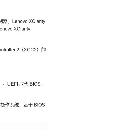
制器。
Lenovo XClarity
enovo XClarity
。
ontroller 2（XCC2）的
EFI）。UEFI 取代 BIOS，
的操作系统、基于 BIOS