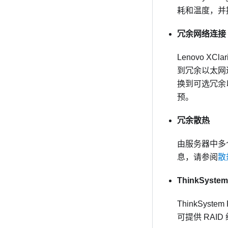
耗和温度，并
冗余网络连接
Lenovo XClari
到冗余以太网
换到可选冗余
预。
冗余散热
由服务器中多
息，请参阅
散
ThinkSyste
ThinkSys
可提供 RAID 