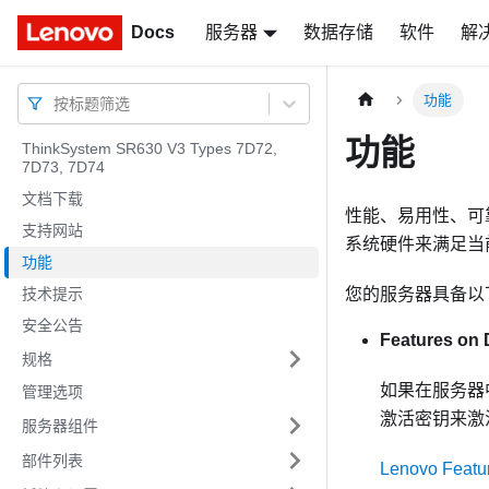
Docs
Docs
服务器
数据存储
软件
解
功能
按标题筛选
功能
ThinkSystem SR630 V3 Types 7D72,
7D73, 7D74
文档下载
性能、易用性、可
支持网站
系统硬件来满足当
功能
技术提示
您的服务器具备以
安全公告
Features on
规格
如果在服务器中
管理选项
激活密钥来激活该
服务器组件
部件列表
Lenovo Feat