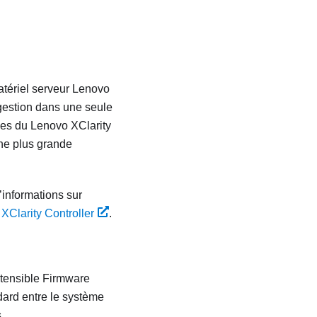
tériel serveur
Lenovo
gestion dans une seule
ques du
Lenovo XClarity
une plus grande
’informations sur
XClarity Controller
.
xtensible Firmware
dard entre le système
.