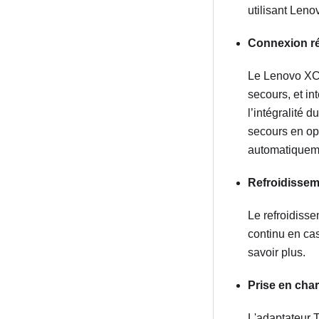
utilisant Len
Connexion r
Le
Lenovo XCl
secours, et in
l’intégralité 
secours en opt
automatiqueme
Refroidissem
Le refroidisse
continu en cas
savoir plus.
Prise en cha
L'adaptateur 