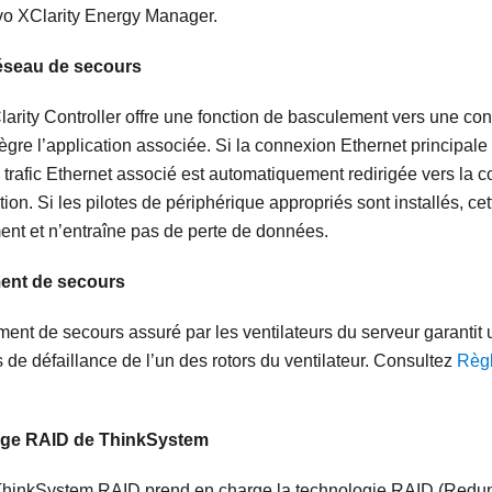
ovo XClarity Energy Manager.
éseau de secours
arity Controller
offre une fonction de basculement vers une co
tègre l’application associée. Si la connexion Ethernet principal
du trafic Ethernet associé est automatiquement redirigée vers la
ion. Si les pilotes de périphérique appropriés sont installés, cet
nt et n’entraîne pas de perte de données.
ent de secours
ment de secours assuré par les ventilateurs du serveur garantit
 de défaillance de l’un des rotors du ventilateur. Consultez
Règl
rge RAID de ThinkSystem
ThinkSystem RAID prend en charge la technologie RAID (Redun