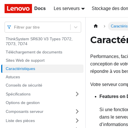
Docs
Docs
Les serveurs
Stockage des do
Caractéris
Filtrer par titre
Caracté
ThinkSystem SR630 V3 Types 7D72,
7D73, 7D74
Téléchargement de documents
Performances, facili
Sites Web de support
conception de votr
Caractéristiques
répondre à vos beso
Astuces
Votre serveur comp
Conseils de sécurité
Spécifications
Features on
Options de gestion
Si une foncti
Composants serveur
dans le serveu
Liste des pièces
d’information