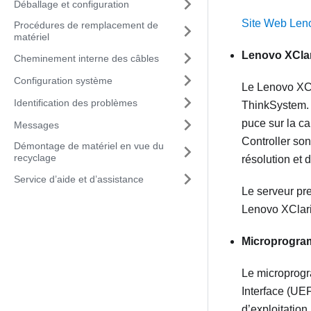
Déballage et configuration
Site Web Len
Procédures de remplacement de
matériel
Lenovo XClar
Cheminement interne des câbles
Configuration système
Le
Lenovo XCl
Identification des problèmes
ThinkSystem
puce sur la ca
Messages
Controller
sont
Démontage de matériel en vue du
recyclage
résolution et 
Service d’aide et d’assistance
Le serveur pr
Lenovo XClari
Microprogra
Le micropro
Interface (UEF
d’exploitation