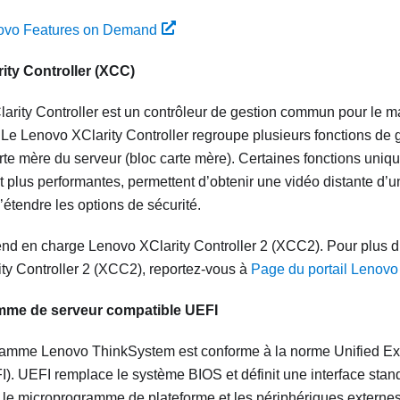
ovo Features on Demand
ity Controller
(XCC)
arity Controller
est un contrôleur de gestion commun pour le ma
. Le
Lenovo XClarity Controller
regroupe plusieurs fonctions de 
rte mère du serveur (bloc carte mère). Certaines fonctions uni
 plus performantes, permettent d’obtenir une vidéo distante d’
d’étendre les options de sécurité.
end en charge Lenovo XClarity Controller 2 (XCC2). Pour plus d
ty Controller 2 (XCC2), reportez-vous à
Page du portail Lenovo 
mme de serveur compatible UEFI
gramme
Lenovo ThinkSystem
est conforme à la norme Unified E
I). UEFI remplace le système BIOS et définit une interface stan
, le microprogramme de plateforme et les périphériques externes