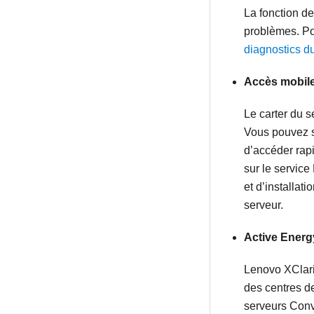
La fonction de
problèmes. Pou
diagnostics d
Accès mobile
Le carter du 
Vous pouvez s
d’accéder rap
sur le servic
et d’installat
serveur.
Active Ener
Lenovo XClari
des centres d
serveurs Conv