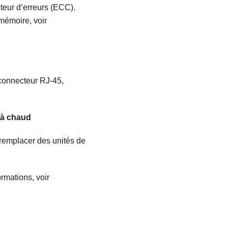
eur d’erreurs (ECC).
 mémoire, voir
 connecteur RJ-45,
 à chaud
 remplacer des unités de
rmations, voir