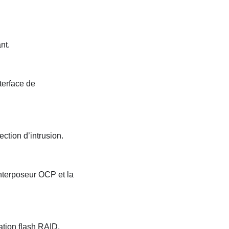
nt.
terface de
ction d’intrusion.
interposeur OCP et la
ation flash RAID.