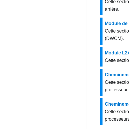
Cette secti
arrière.
Module de 
Cette secti
(DWCM)
.
Module L2A 
Cette secti
Cheminemen
Cette secti
processeur e
Cheminemen
Cette secti
processeurs 