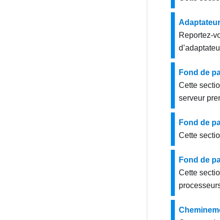
Adaptateur
Reportez-vo
d’adaptateu
Fond de pa
Cette secti
serveur pre
Fond de pa
Cette secti
Fond de pa
Cette secti
processeurs 
Cheminemen