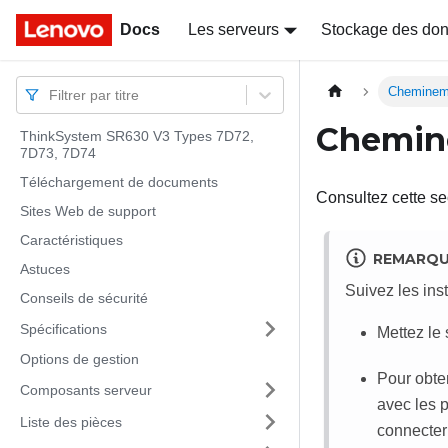
Docs
Docs
Les serveurs
Stockage des do
Chemineme
Filtrer par titre
Chemine
ThinkSystem SR630 V3 Types 7D72,
7D73, 7D74
Téléchargement de documents
Consultez cette s
Sites Web de support
Caractéristiques
REMARQ
Astuces
Suivez les ins
Conseils de sécurité
Spécifications
Mettez le
Options de gestion
Pour obte
Composants serveur
avec les p
Liste des pièces
connecter