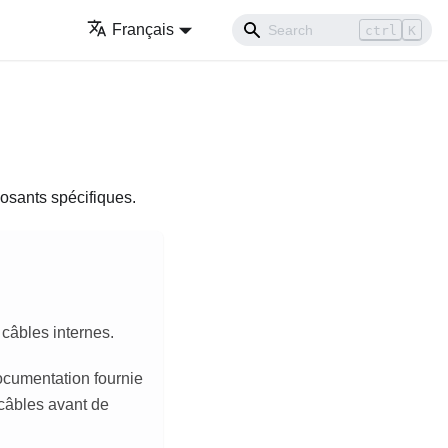
Français
ctrl
K
osants spécifiques.
câbles internes.
ocumentation fournie
s câbles avant de