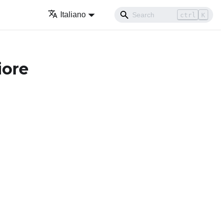
Italiano
ctrl
K
iore