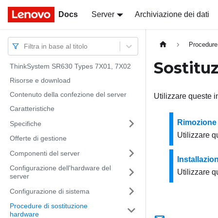
Docs
Docs
Server
Archiviazione dei dati
Procedure
Filtra in base al titolo
Sostituz
ThinkSystem SR630 Types 7X01, 7X02
Risorse e download
Contenuto della confezione del server
Utilizzare queste i
Caratteristiche
Rimozione d
Specifiche
Utilizzare q
Offerte di gestione
Componenti del server
Installazio
Configurazione dell'hardware del
Utilizzare q
server
Configurazione di sistema
Procedure di sostituzione
hardware