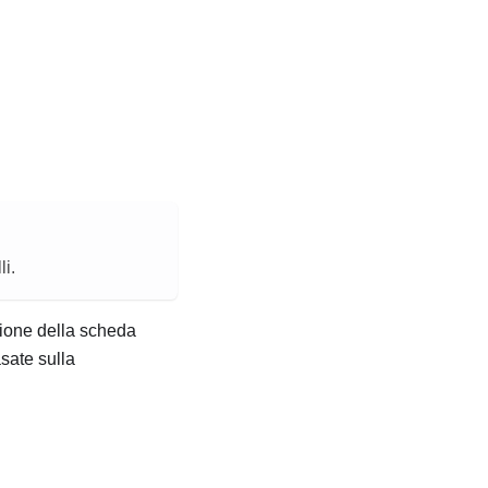
i.
zione della scheda
asate sulla