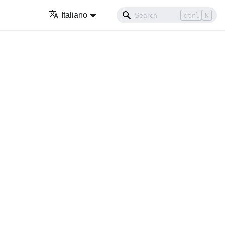
Italiano
ctrl
K