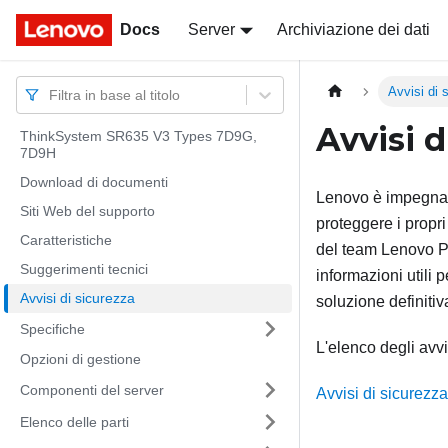
Docs
Docs
Server
Archiviazione dei dati
Avvisi di 
Filtra in base al titolo
Avvisi d
ThinkSystem SR635 V3 Types 7D9G,
7D9H
Download di documenti
Lenovo è impegnata 
Siti Web del supporto
proteggere i propri
Caratteristiche
del team Lenovo Pr
Suggerimenti tecnici
informazioni utili 
Avvisi di sicurezza
soluzione definitiv
Specifiche
L'elenco degli avvi
Opzioni di gestione
Componenti del server
Avvisi di sicurezz
Elenco delle parti