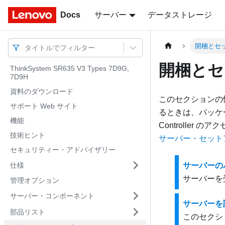
Docs
Docs
サーバー
データストレージ
開梱とセ
タイトルでフィルター
開梱とセ
ThinkSystem SR635 V3 Types 7D9G,
7D9H
資料のダウンロード
このセクションの
サポート Web サイト
るときは、パッケー
機能
Controlle
技術ヒント
サーバー・セット
セキュリティー・アドバイザリー
仕様
サーバーの
サーバーを
管理オプション
サーバー・コンポーネント
サーバーを識別
部品リスト
このセクション