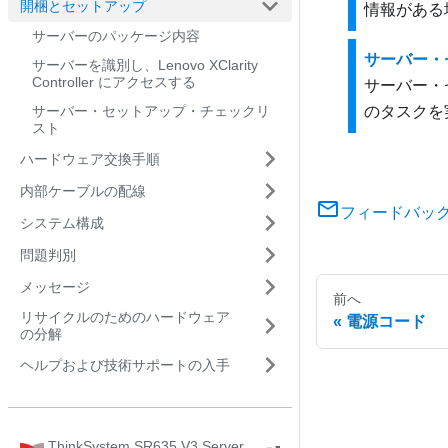
開梱とセットアップ
情報がある
サーバーのパッケージ内容
サーバー・
サーバーを識別し、Lenovo XClarity
Controller にアクセスする
サーバー・
サーバー・セットアップ・チェックリ
のタスクを
スト
ハードウェア交換手順
内部ケーブルの配線
フィードバッ
システム構成
問題判別
メッセージ
前へ
リサイクルのためのハードウェア
電源コード
の分解
ヘルプおよび技術サポートの入手
ThinkSystem SR635 V3 Server