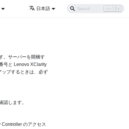
日本語
ctrl
K
す。サーバーを開梱す
novo XClarity
トアップするときは、必ず
確認します。
ntroller のアクセス