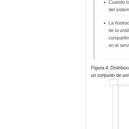
Cuando la
del siste
La ilustr
de la unid
compartim
en el serv
Figura 4.
Distribu
un conjunto de un