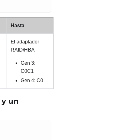
Hasta
El adaptador
RAID/HBA
Gen 3:
C0C1
Gen 4: C0
 y un