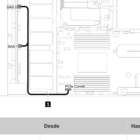
Desde
Has