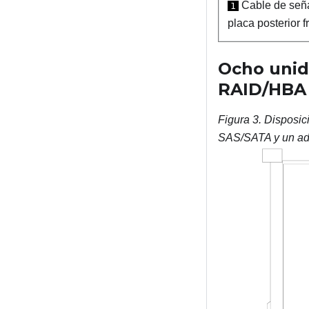
Cable de seña
1
placa posterior f
Ocho unid
RAID/HBA 
Figura 3.
Disposic
SAS/SATA y un ad