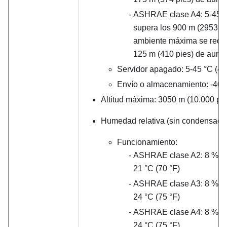
ASHRAE clase A4: 5-45
°
supera los 900 m (2953 pie
ambiente máxima se redu
125 m (410 pies) de aument
Servidor apagado: 5-45
°
C (4
Envío o almacenamiento: -40
Altitud máxima: 3050 m (10.000 pie
Humedad relativa (sin condensació
Funcionamiento:
ASHRAE clase A2: 8 %–80
21
°
C (70
°
F)
ASHRAE clase A3: 8 %–85
24
°
C (75
°
F)
ASHRAE clase A4: 8 %–90
24
°
C (75
°
F)