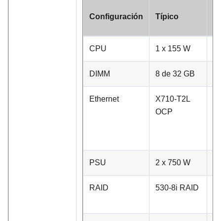
Or
Configuración
Típico
a
CPU
1 x 155 W
1 
DIMM
8 de 32 GB
1
Ethernet
X710-T2L
PC
OCP
p
d
PSU
2 x 750 W
2 
RAID
530-8i RAID
N