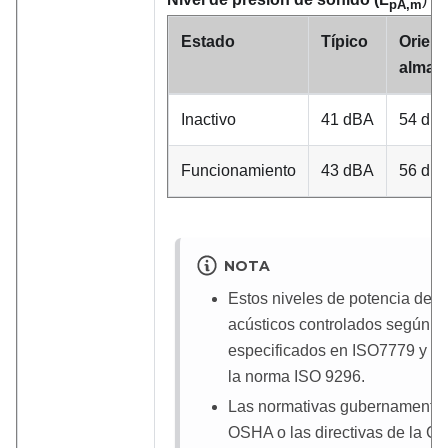
pA,m
Estado
Típico
Orient
almac
Inactivo
41 dBA
54 dB
Funcionamiento
43 dBA
56 dB
NOTA
Estos niveles de potencia de s
acústicos controlados según l
especificados en ISO7779 y se
la norma ISO 9296.
Las normativas gubernamentale
OSHA o las directivas de la 