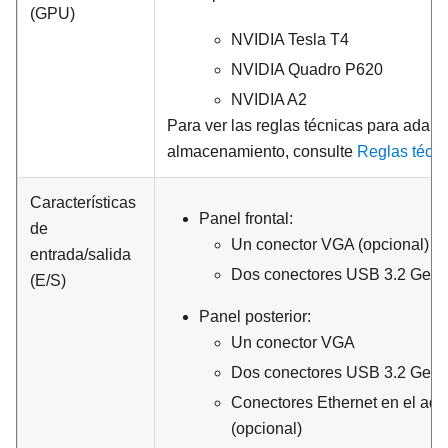
(GPU)
NVIDIA Tesla T4
NVIDIA Quadro P620
NVIDIA A2
Para ver las reglas técnicas para adap
almacenamiento, consulte
Reglas técn
Características
Panel frontal:
de
Un conector VGA (opcional)
entrada/salida
Dos conectores USB 3.2 Gen 
(E/S)
Panel posterior:
Un conector VGA
Dos conectores USB 3.2 Gen 
Conectores Ethernet en el ad
(opcional)