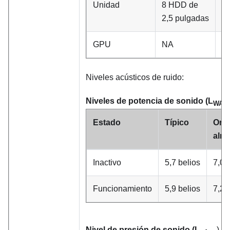
Unidad
8 HDD de
1
2,5 pulgadas
de
GPU
NA
N
Niveles acústicos de ruido:
Niveles de potencia de sonido (L
WA,
Estado
Típico
Orie
alm
Inactivo
5,7 belios
7,0 
Funcionamiento
5,9 belios
7,2 
Nivel de presión de sonido (L
)