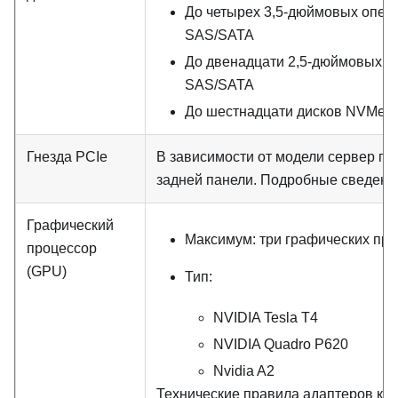
До четырех 3,5-дюймовых опер
SAS/SATA
До двенадцати 2,5-дюймовых о
SAS/SATA
До шестнадцати дисков NVMe
Гнезда PCIe
В зависимости от модели сервер по
задней панели. Подробные сведения
Графический
Максимум: три графических пр
процессор
(GPU)
Тип:
NVIDIA Tesla T4
NVIDIA Quadro P620
Nvidia A2
Технические правила адаптеров кон