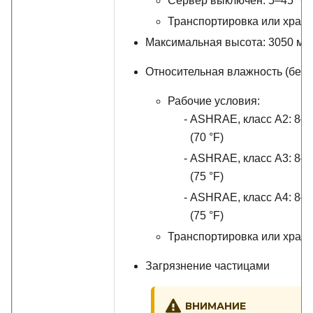
Сервер выключен: 5–45
°
C 
Транспортировка или хран
Максимальная высота: 3050 м (
Относительная влажность (без 
Рабочие условия:
ASHRAE, класс A2: 8–8
(70
°
F)
ASHRAE, класс A3: 8–8
(75
°
F)
ASHRAE, класс A4: 8–9
(75
°
F)
Транспортировка или хране
Загрязнение частицами
ВНИМАНИЕ