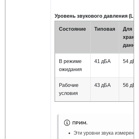
Уровень звукового давления (L
pA
Состояние
Типовая
Для
хране
данны
В режиме
41 дБА
54 дБ
ожидания
Рабочие
43 дБА
56 дБ
условия
ПРИМ.
Эти уровни звука измерены