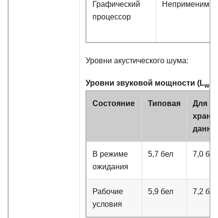
Графический
Неприменимо
процессор
Уровни акустического шума:
Уровни звуковой мощности (L
wA,
Состояние
Типовая
Для
хране
данны
В режиме
5,7 бел
7,0 бел
ожидания
Рабочие
5,9 бел
7,2 бел
условия