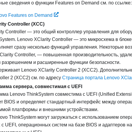
ые сведения о функции Features on Demand см. по ссылке:
ovo Features on Demand
ity Controller
(XCC)
ty Controller
— это общий контроллер управления для обор
System
.
Lenovo XClarity Controller
— это микросхема в блоке
лняет сразу несколько функций управления. Некоторые во
larity Controller
, — повышенная производительность, удале
разрешением и расширенные функции безопасности.
рживает Lenovo XClarity Controller 2 (XCC2). Дополнитель
roller 2 (XCC2) см. по адресу
Страница портала Lenovo XClari
мма сервера, совместимая с UEFI
амма
Lenovo ThinkSystem
совместима с UEFI (Unified Extensib
ет BIOS и определяет стандартный интерфейс между опера
ммой платформы и внешними устройствами.
ovo ThinkSystem
могут загружаться с использованием опер
с UEFI, операционных систем на базе BIOS и адаптеров на 