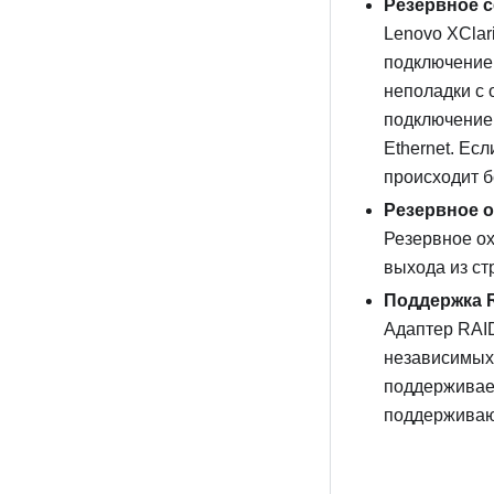
Резервное 
Lenovo XClari
подключение 
неполадки с 
подключение
Ethernet. Ес
происходит б
Резервное 
Резервное ох
выхода из ст
Поддержка 
Адаптер RAID
независимых 
поддерживает
поддерживающ