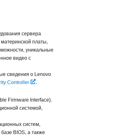
удования сервера
 материнской платы,
зможности, уникальные
нное видео с
ные сведения о Lenovo
ty Controller
.
le Firmware Interface).
ционной системой,
ационных систем,
базе BIOS, а также