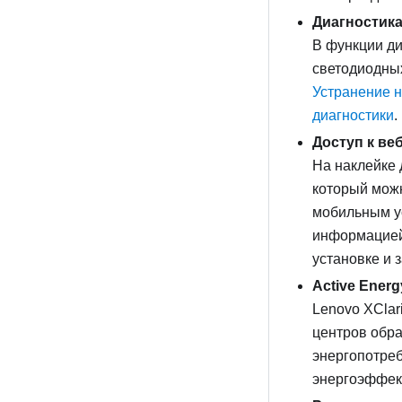
Диагностика
В функции ди
светодиодных
Устранение 
диагностики
.
Доступ к ве
На наклейке 
который можн
мобильным ус
информацией
установке и 
Active Ener
Lenovo XClar
центров обра
энергопотреб
энергоэффек