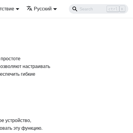
тствие
Русский
ctrl
K
 простоте
позволяют настраивать
еспечить гибкие
е устройство,
овать эту функцию.