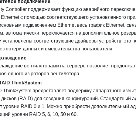
сетевое подключение
ty Controller
поддерживает функцию аварийного переключе
Ethernet с помощью соответствующего установленного при
основным подключением Ethernet весь трафик Ethernet, св
м, автоматически переключается на дополнительное резер
ли установлены соответствующие драйверы устройств, это 
ез потери данных и вмешательства пользователя.
охлаждение
лаждение вентиляторами на сервере позволяет продолжать
роя одного из роторов вентилятора.
RAID ThinkSystem
 ThinkSystem предоставляет поддержку аппаратного избыт
дисков (RAID) для создания конфигураций. Стандартный а
 уровни RAID 0 и 1. Можно приобрести дополнительный ад
ий уровни RAID 5, 6, 10, 50 и 60.