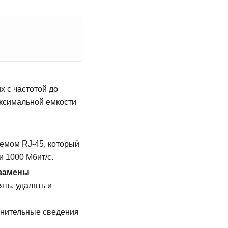
 с частотой до
аксимальной емкости
ъемом RJ-45, который
и 1000 Мбит/с.
 замены
ть, удалять и
лнительные сведения