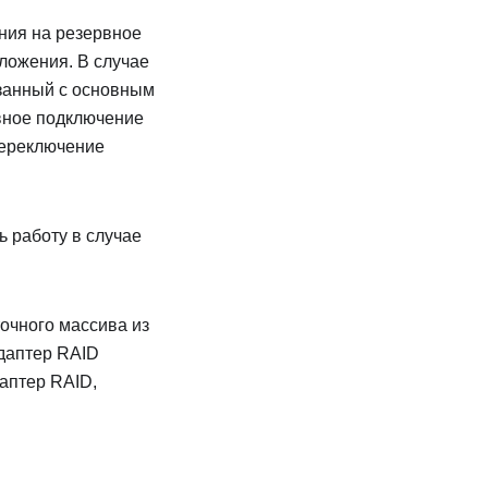
ния на резервное
ложения. В случае
язанный с основным
вное подключение
переключение
 работу в случае
очного массива из
даптер RAID
аптер RAID,