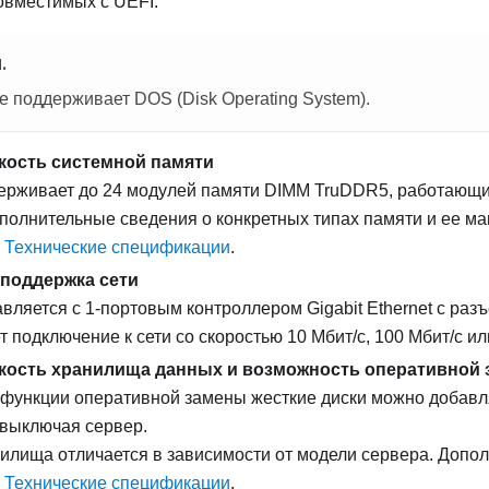
овместимых с UEFI.
.
е поддерживает DOS (Disk Operating System).
кость системной памяти
ерживает до 24 модулей памяти DIMM TruDDR5, работающих
полнительные сведения о конкретных типах памяти и ее м
е
Технические спецификации
.
поддержка сети
вляется с 1-портовым контроллером Gigabit Ethernet с раз
 подключение к сети со скоростью 10 Мбит/с, 100 Мбит/с ил
кость хранилища данных и возможность оперативной
функции оперативной замены жесткие диски можно добавля
 выключая сервер.
илища отличается в зависимости от модели сервера. Допо
е
Технические спецификации
.