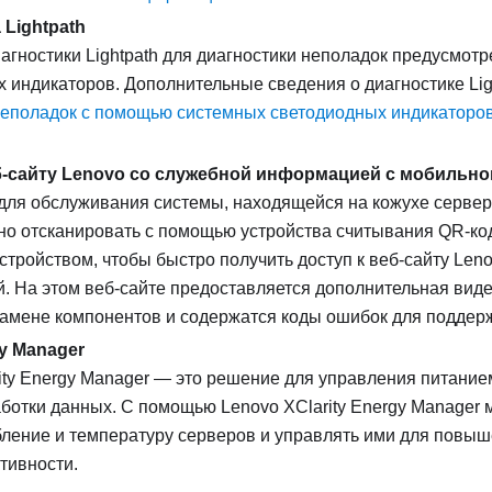
 Lightpath
агностики Lightpath для диагностики неполадок предусмот
 индикаторов. Дополнительные сведения о диагностике Ligh
неполадок с помощью системных светодиодных индикаторов
б-сайту Lenovo со служебной информацией с мобильно
для обслуживания системы, находящейся на кожухе сервер
о отсканировать с помощью устройства считывания QR-код
тройством, чтобы быстро получить доступ к веб-сайту Len
. На этом веб-сайте предоставляется дополнительная ви
замене компонентов и содержатся коды ошибок для поддер
gy Manager
ity Energy Manager — это решение для управления питание
ботки данных. С помощью Lenovo XClarity Energy Manager
ление и температуру серверов и управлять ими для повы
тивности.