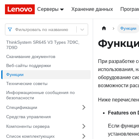
Серверы
Docs
Docs
Хранение данных
Програ
Функции
Фильтровать по названию
Функц
ThinkSystem SR645 V3 Types 7D9C,
7D9D
Скачивание документов
При разработке с
Веб-сайты поддержки
использования, 
Функции
оборудование сис
Технические советы
возможности рас
Информационные сообщения по
безопасности
Ниже перечислен
Спецификации
Features on
Средства управления
Если функция
Компоненты сервера
установленно
Список комплектующих