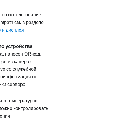
рено использование
tpath см. в разделе
 и дисплея
го устройства
а, нанесен QR-код,
ов и сканера с
ovo со служебной
деоинформация по
жки сервера.
м и температурой
 можно контролировать
шения