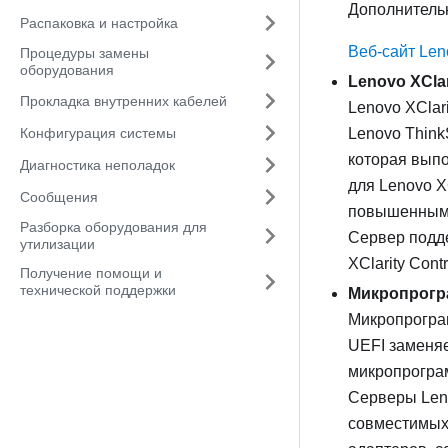
Дополнительн
Распаковка и настройка
Веб-сайт Len
Процедуры замены
оборудования
Lenovo XClar
Прокладка внутренних кабелей
Lenovo XClari
Конфигурация системы
Lenovo Think
которая выпо
Диагностика неполадок
для
Lenovo XC
Сообщения
повышенным 
Разборка оборудования для
Сервер подде
утилизации
XClarity Cont
Получение помощи и
технической поддержки
Микропрогра
Микропрогр
UEFI заменя
микропрогра
Серверы
Len
совместимых 