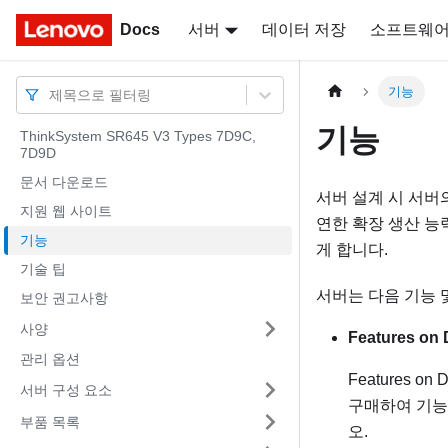
Docs
Docs
서버
데이터 저장
소프트웨
기능
제목으로 필터링
기능
ThinkSystem SR645 V3 Types 7D9C,
7D9D
문서 다운로드
서버 설계 시 서버
지원 웹 사이트
연한 확장 생산 능
기능
게 합니다.
기술 팁
서버는 다음 기능 
보안 권고사항
사양
Features on
관리 옵션
Features
서버 구성 요소
구매하여 기능을
부품 목록
오.