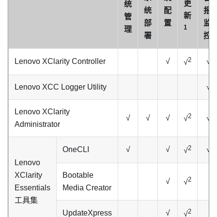
更
统
统
配
报
新
管
部
置
监
1
理
署
控
2
Lenovo XClarity Controller
√
√
√
Lenovo XCC Logger Utility
√
Lenovo XClarity
2
√
√
√
√
√
Administrator
2
OneCLI
√
√
√
√
Lenovo
XClarity
Bootable
2
√
√
Essentials
Media Creator
工具集
2
UpdateXpress
√
√