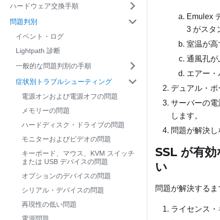
ハードウェア交換手順
Emule
問題判別
3 がス
イベント・ログ
室温が高
Lightpath 診断
通風孔が
一般的な問題判別の手順
エアー・
症状別トラブルシューティング
デュアル・ポ
電源オンおよび電源オフの問題
サーバーの電
メモリーの問題
します。
ハードディスク・ドライブの問題
問題が解決し
モニターおよびビデオの問題
SSL が有
キーボード、マウス、KVM スイッチ
または USB デバイスの問題
い
オプションのデバイスの問題
問題が解決するま
シリアル・デバイスの問題
再現性の低い問題
ライセンス・
電源問題