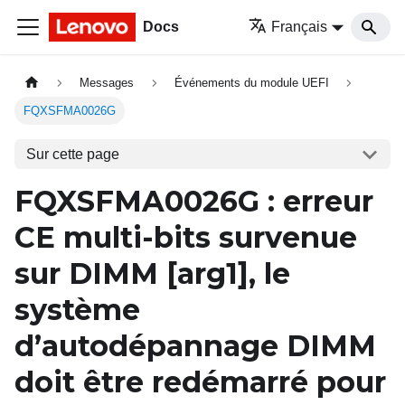
Docs
Français
Messages
Événements du module UEFI
FQXSFMA0026G
Sur cette page
FQXSFMA0026G
: erreur
CE multi-bits survenue
sur DIMM
[arg1]
, le
système
d’autodépannage DIMM
doit être redémarré pour