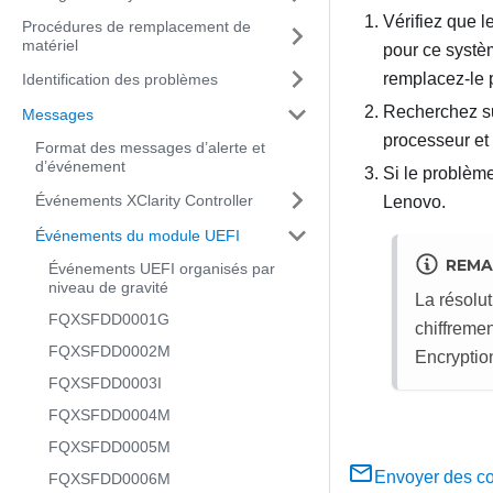
Vérifiez que l
Procédures de remplacement de
matériel
pour ce systè
remplacez-le 
Identification des problèmes
Recherchez su
Messages
processeur et 
Format des messages d’alerte et
d’événement
Si le problème
Événements XClarity Controller
Lenovo.
Événements du module UEFI
REMA
Événements UEFI organisés par
niveau de gravité
La résolut
FQXSFDD0001G
chiffreme
FQXSFDD0002M
Encryptio
FQXSFDD0003I
FQXSFDD0004M
FQXSFDD0005M
Envoyer des c
FQXSFDD0006M