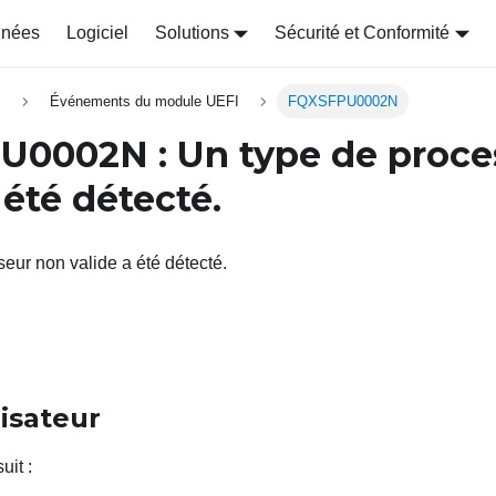
nnées
Logiciel
Solutions
Sécurité et Conformité
s
Événements du module UEFI
FQXSFPU0002N
PU0002N
: Un type de proc
 été détecté.
eur non valide a été détecté.
lisateur
uit
: