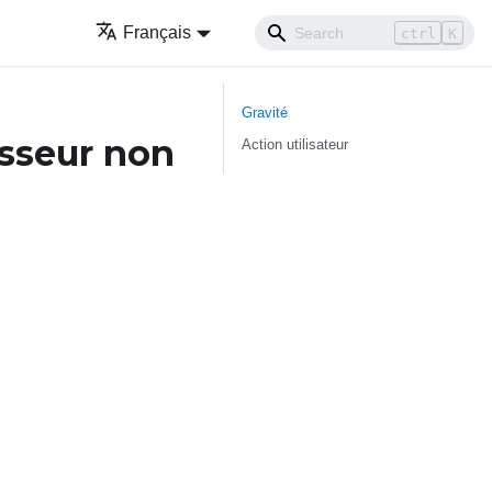
Français
ctrl
K
Gravité
esseur non
Action utilisateur