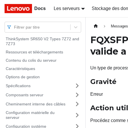
Docs
Docs
Les serveurs
Stockage des do
Message
Filtrer par titre
FQXSF
ThinkSystem SR650 V2 Types 7Z72 and
7Z73
valide a
Ressources et téléchargements
Contenu du colis du serveur
Un type de process
Caractéristiques
Options de gestion
Gravité
Spécifications
Erreur
Composants serveur
Cheminement interne des câbles
Action uti
Configuration matérielle du
serveur
Procédez comme s
Configuration système