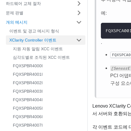
하드웨어 교체 절차
문제 판별
예:
개의 메시지
FQXSPCA
이벤트 및 경고 메시지 형식
XClarity Controller 이벤트
.
지원 자동 알림 XCC 이벤트
FQXSPCA0
심각도별로 조직된 XCC 이벤트
FQXSPBR4000I
[SensorE
FQXSPBR4001I
PCI 어댑
FQXSPBR4002I
구성 요소
FQXSPBR4003I
FQXSPBR4004I
Lenovo XClarity Co
FQXSPBR4005I
서 서버와 호환되는
FQXSPBR4006I
FQXSPBR4007I
각 이벤트 코드에 