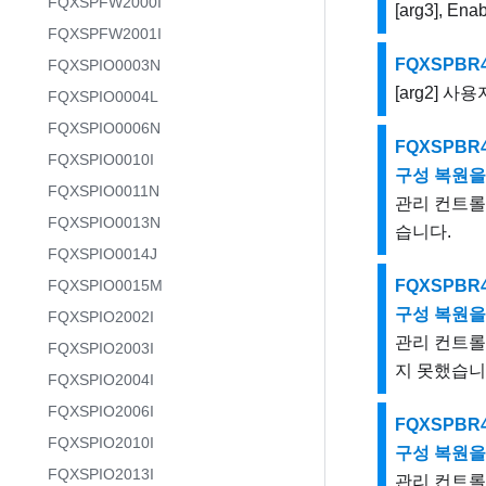
FQXSPFW2000I
[arg3], Ena
FQXSPFW2001I
FQXSPBR
FQXSPIO0003N
[arg2] 
FQXSPIO0004L
FQXSPIO0006N
FQXSPBR4
FQXSPIO0010I
구성 복원을
FQXSPIO0011N
관리 컨트롤러 
FQXSPIO0013N
습니다.
FQXSPIO0014J
FQXSPIO0015M
FQXSPBR4
구성 복원을
FQXSPIO2002I
관리 컨트롤러 
FQXSPIO2003I
지 못했습니
FQXSPIO2004I
FQXSPIO2006I
FQXSPBR4
FQXSPIO2010I
구성 복원을
FQXSPIO2013I
관리 컨트롤러 