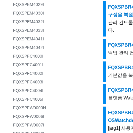
FQXSPEM4029I
FQXSPBR4
FQXSPEM4030I
구성을 복원
FQXSPEM4032I
관리 컨트롤러 
다.
FQXSPEM4033I
FQXSPEM4041I
FQXSPBR
FQXSPEM4042I
백업 관리 컨
FQXSPFC4000I
FQXSPFC4001I
FQXSPBR
FQXSPFC4002I
기본값을 복원
FQXSPFC4003I
FQXSPBR
FQXSPFC4004I
플랫폼 Wat
FQXSPFC4005I
FQXSPFW0000N
FQXSPBR4
FQXSPFW0006I
OSWatchdo
FQXSPFW0007I
[arg1] 사