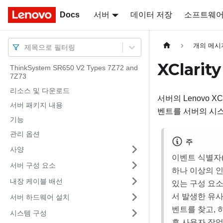
Docs
Docs
서버
데이터 저장
소프트웨
개의 메시
제목으로 필터링
XClarit
ThinkSystem SR650 V2 Types 7Z72 and
7Z73
리소스 및 다운로드
서버의
Lenovo XCla
서버 패키지 내용
벤트를 서버의 시
기능
관리 옵션
주
사양
이벤트 식별자(
서버 구성 요소
하나 이상의 인
내장 케이블 배선
있는 구성 요소
서 발생한 유사
서버 하드웨어 설치
벤트를 찾고, 
시스템 구성
후 사용자 작