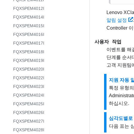
FQXSPEM4012I
Lenovo XClar
FQXSPEM4014I
알림 설정
FQXSPEM4015I
Controller
이
FQXSPEM4016I
사용자 작업
FQXSPEM4017I
이벤트를 해결
FQXSPEM4018I
단계를 순서대
FQXSPEM4019I
고객 지원팀
FQXSPEM4020I
FQXSPEM4022I
지원 자동 
FQXSPEM4023I
특정 유형의
FQXSPEM4024I
Adminis
하십시오.
FQXSPEM4025I
FQXSPEM4026I
심각도별로 
FQXSPEM4027I
다음 표는 
FQXSPEM4028I