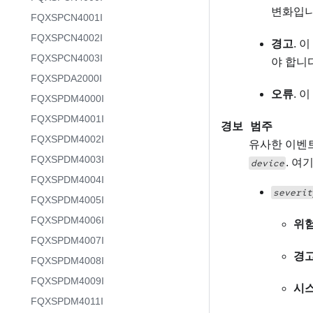
변화입니
FQXSPCN4001I
FQXSPCN4002I
경고
. 
FQXSPCN4003I
야 합니
FQXSPDA2000I
오류
. 
FQXSPDM4000I
FQXSPDM4001I
경보 범주
FQXSPDM4002I
유사한 이벤트
FQXSPDM4003I
. 여
device
FQXSPDM4004I
severit
FQXSPDM4005I
FQXSPDM4006I
위
FQXSPDM4007I
경
FQXSPDM4008I
FQXSPDM4009I
시
FQXSPDM4011I