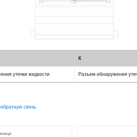
К
ения утечки жидкости
Разъем обнаружения уте
 обратную связь
аница