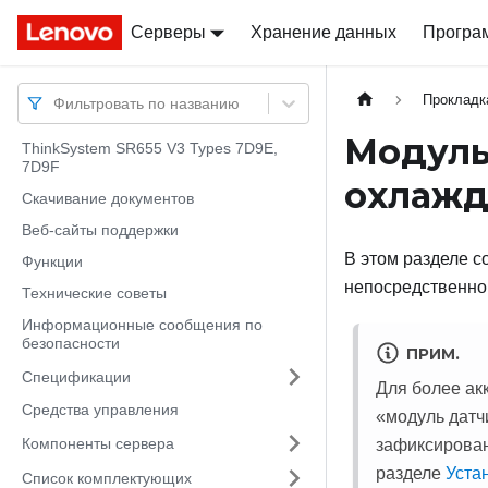
Серверы
Docs
Docs
Хранение данных
Програ
Прокладк
Фильтровать по названию
Модуль
ThinkSystem SR655 V3 Types 7D9E,
7D9F
охлажд
Скачивание документов
Веб-сайты поддержки
В этом разделе с
Функции
непосредственно
Технические советы
Информационные сообщения по
безопасности
ПРИМ.
Спецификации
Для более ак
Средства управления
«
модуль датч
Компоненты сервера
зафиксирован
разделе
Уста
Список комплектующих