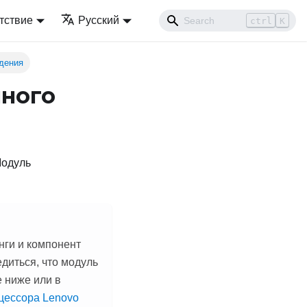
тствие
Русский
ctrl
K
дения
яного
одуль
нги и компонент
диться, что модуль
 ниже или в
цессора Lenovo