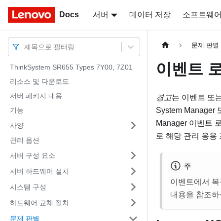
Docs
Docs
서버
데이터 저장
소프트웨
문제 판별
제목으로 필터링
이벤트 
ThinkSystem SR655 Types 7Y00, 7Z01
리소스 및 다운로드
서버 패키지 내용
경고
는 이벤트 또
기능
System Manager
Manager
이벤트 로
사양
로 해당 관리 응용
관리 옵션
서버 구성 요소
주
서버 하드웨어 설치
이벤트에서 복
시스템 구성
내용을 참조하
하드웨어 교체 절차
문제 판별