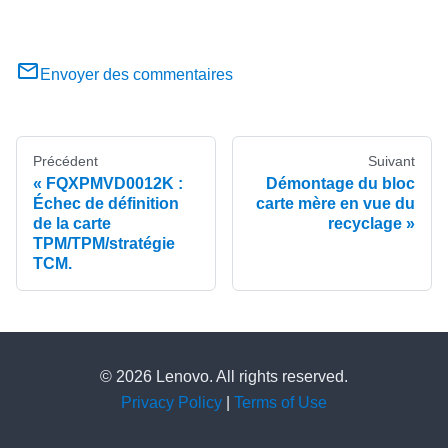
Envoyer des commentaires
Précédent
Suivant
FQXPMVD0012K :
Démontage du bloc
Échec de définition
carte mère en vue du
de la carte
recyclage
TPM/TPM/stratégie
TCM.
© 2026 Lenovo. All rights reserved.
Privacy Policy
|
Terms of Use