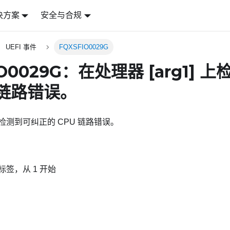
决方案
安全与合规
UEFI 事件
FQXSFIO0029G
IO0029G：在处理器
[arg1]
上检
 链路错误。
] 上检测到可纠正的 CPU 链路错误。
标签，从 1 开始