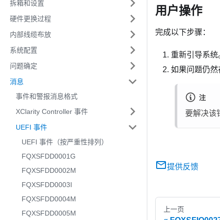
拆箱和设置
用户操作
硬件更换过程
完成以下步骤：
内部线缆布放
系统配置
重新引导系统
问题确定
如果问题仍然存
消息
事件和警报消息格式
注
XClarity Controller 事件
要解决该
UEFI 事件
UEFI 事件（按严重性排列）
FQXSFDD0001G
提供反馈
FQXSFDD0002M
FQXSFDD0003I
FQXSFDD0004M
上一页
FQXSFDD0005M