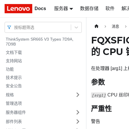
Docs
Docs
服务器
数据存储
软件
解
消息
按标题筛选
FQXSF
ThinkSystem SR665 V3 Types 7D9A,
7D9B
的 CPU
文档下载
支持网站
在处理器 [arg1
功能
技术提示
参数
安全公告
规格
CPU 丝印
[arg1]
管理选项
严重性
服务器组件
警告
部件列表