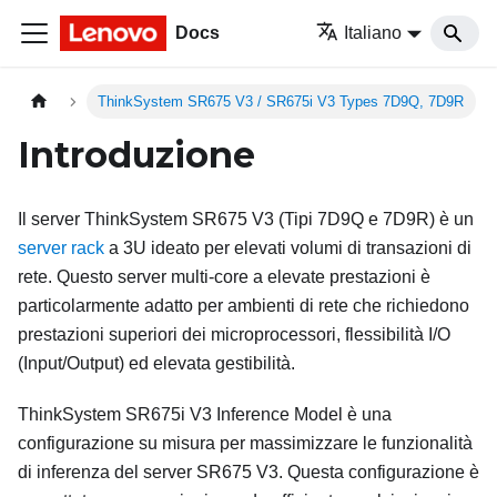
Docs
Italiano
ThinkSystem SR675 V3 / SR675i V3 Types 7D9Q, 7D9R
Introduzione
Il server
ThinkSystem SR675 V3
(
Tipi 7D9Q e 7D9R
) è un
server rack
a 3U ideato per elevati volumi di transazioni di
rete. Questo server multi-core a elevate prestazioni è
particolarmente adatto per ambienti di rete che richiedono
prestazioni superiori dei microprocessori, flessibilità I/O
(Input/Output) ed elevata gestibilità.
ThinkSystem SR675i V3 Inference Model
è una
configurazione su misura per massimizzare le funzionalità
di inferenza del server
SR675 V3
. Questa configurazione è