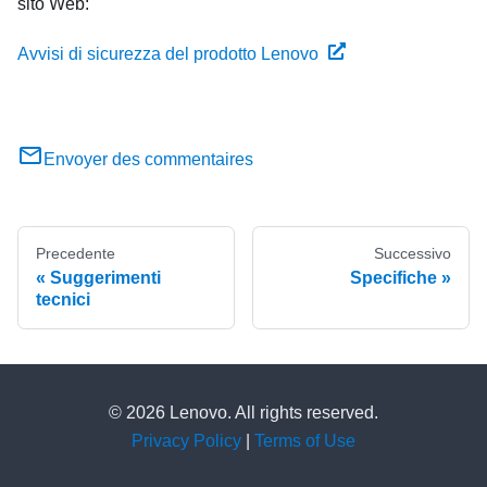
sito Web:
Avvisi di sicurezza del prodotto Lenovo
Envoyer des commentaires
Precedente
Successivo
Suggerimenti
Specifiche
tecnici
© 2026 Lenovo. All rights reserved.
Privacy Policy
|
Terms of Use