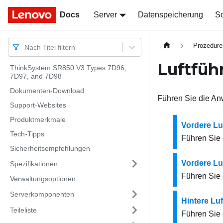
Docs
Docs
Server
Datenspeicherung
So
Prozedure
Nach Titel filtern
Luftfüh
ThinkSystem SR850 V3 Types 7D96,
7D97, and 7D98
Dokumenten-Download
Führen Sie die Anw
Support-Websites
Produktmerkmale
Vordere Lu
Tech-Tipps
Führen Sie 
Sicherheitsempfehlungen
Vordere Luf
Spezifikationen
Führen Sie 
Verwaltungsoptionen
Serverkomponenten
Hintere Lu
Teileliste
Führen Sie 